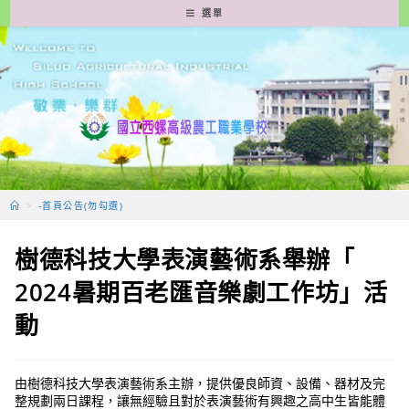
跳
選單
轉
至
主
要
內
容
>
-首頁公告(勿勾選)
樹德科技大學表演藝術系舉辦「
2024暑期百老匯音樂劇工作坊」活
動
由樹德科技大學表演藝術系主辦，提供優良師資、設備、器材及完
整規劃兩日課程，讓無經驗且對於表演藝術有興趣之高中生皆能體