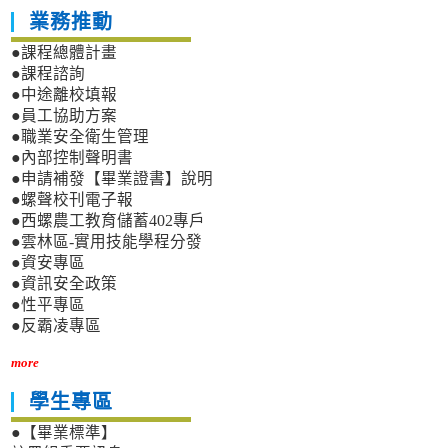
業務推動
●課程總體計畫
●課程諮詢
●中途離校填報
●員工協助方案
●職業安全衛生管理
●內部控制聲明書
●申請補發【畢業證書】說明
●螺聲校刊電子報
●西螺農工教育儲蓄402專戶
●雲林區-實用技能學程分發
●資安專區
●資訊安全政策
●性平專區
●反霸凌專區
more
學生專區
●【畢業標準】