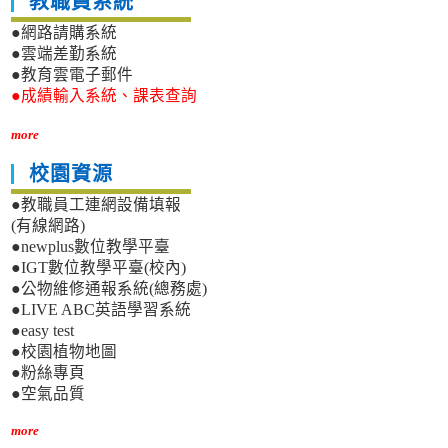
教職員系統
●網路請購系統
●雲端差勤系統
●教育雲電子郵件
●成績輸入系統、課表查詢
more
校園資源
●教職員工連網設備填報
(有線網路)
●newplus數位教學平臺
●IGT數位教學平臺(校內)
●公物維修通報系統(總務處)
●LIVE ABC英語學習系統
●easy test
●校園植物地圖
●粉絲專頁
●空氣品質
more