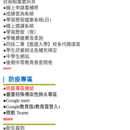
註冊組重要訊息
●線上申請重補修
●成績查詢系統
●學習歷程檔案系統(日)
●線上選課系統
●學習歷程（夜）
●學雜費繳費及查詢
●四技二專【甄選入學】校系代碼填寫
●學生評量辦法及補充規定
●中學生網站
●後期中等教育普查問卷
more
防疫專區
●防疫專區連結
●嚴重特殊傳染性肺炎專區
●Google meet
●Google教育版(教育雲登入)
●微軟 Teams
新生專區
more
●新生報到