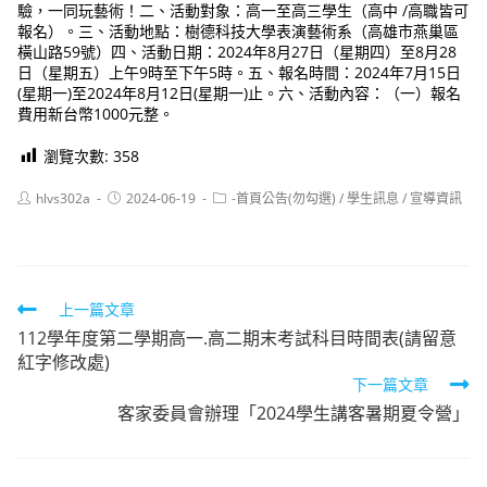
驗，一同玩藝術！二、活動對象：高一至高三學生（高中 /高職皆可
報名）。三、活動地點：樹德科技大學表演藝術系（高雄市燕巢區
橫山路59號）四、活動日期：2024年8月27日（星期四）至8月28
日（星期五）上午9時至下午5時。五、報名時間：2024年7月15日
(星期一)至2024年8月12日(星期一)止。六、活動內容：（一）報名
費用新台幣1000元整。
瀏覽次數:
358
Post
Post
Post
hlvs302a
2024-06-19
-首頁公告(勿勾選)
/
學生訊息
/
宣導資訊
author:
published:
category:
Read
上一篇文章
112學年度第二學期高一.高二期末考試科目時間表(請留意
more
紅字修改處)
articles
下一篇文章
客家委員會辦理「2024學生講客暑期夏令營」