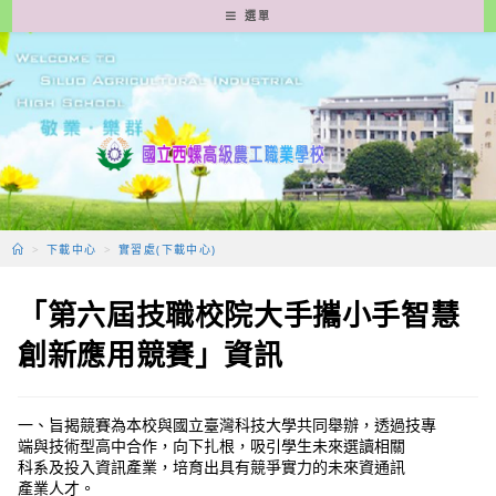
跳
選單
轉
至
主
要
內
容
>
下載中心
>
實習處(下載中心)
「第六屆技職校院大手攜小手智慧
創新應用競賽」資訊
一、旨揭競賽為本校與國立臺灣科技大學共同舉辦，透過技專
端與技術型高中合作，向下扎根，吸引學生未來選讀相關
科系及投入資訊產業，培育出具有競爭實力的未來資通訊
產業人才。