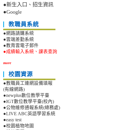
●新生入口、招生資訊
●Google
教職員系統
●網路請購系統
●雲端差勤系統
●教育雲電子郵件
●成績輸入系統、課表查詢
more
校園資源
●教職員工連網設備填報
(有線網路)
●newplus數位教學平臺
●IGT數位教學平臺(校內)
●公物維修通報系統(總務處)
●LIVE ABC英語學習系統
●easy test
●校園植物地圖