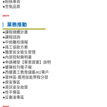
●粉絲專頁
●空氣品質
more
業務推動
●課程總體計畫
●課程諮詢
●中途離校填報
●員工協助方案
●職業安全衛生管理
●內部控制聲明書
●申請補發【畢業證書】說明
●螺聲校刊電子報
●西螺農工教育儲蓄402專戶
●雲林區-實用技能學程分發
●資安專區
●資訊安全政策
●性平專區
●反霸凌專區
more