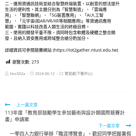
二、運用資通訊技術並結合智慧終端裝置，以創意的想法提升
生活的便利性，其主題分別為「智慧製造」、「雲端應
用」、「智慧聯網」、「5G裝置應用」、「AI人工智
慧」、「元宇宙(如AR/VR/XR等相關應用)」等資通訊應用
範圍，實踐以科技改善人類生活的終極目標。
三、使用的開發平臺不限，須同時包含軟體及硬體之整合開
發，且納入資安應用或跨域整合總分酌加分。
詳細資訊可參閱競賽網站 (https://iot2gather.ntust.edu.tw)
瀏覽次數:
273
Post
Post
Post
hlvs502a
2024-06-12
實習處(下載中心)
author:
published:
category:
Read
上一篇文章
113年度「教育部鼓勵學生參加藝術與設計類國際競賽計
more
畫」申請案
articles
下一篇文章
一零四人力銀行舉辦「職涯博覽會」，歡迎同學把握暑假