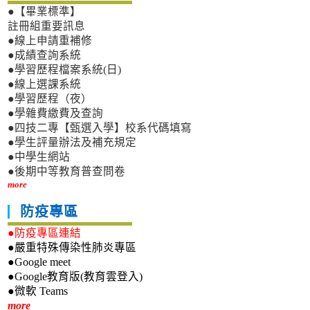
●【畢業標準】
註冊組重要訊息
●線上申請重補修
●成績查詢系統
●學習歷程檔案系統(日)
●線上選課系統
●學習歷程（夜）
●學雜費繳費及查詢
●四技二專【甄選入學】校系代碼填寫
●學生評量辦法及補充規定
●中學生網站
●後期中等教育普查問卷
more
防疫專區
●防疫專區連結
●嚴重特殊傳染性肺炎專區
●Google meet
●Google教育版(教育雲登入)
●微軟 Teams
新生專區
more