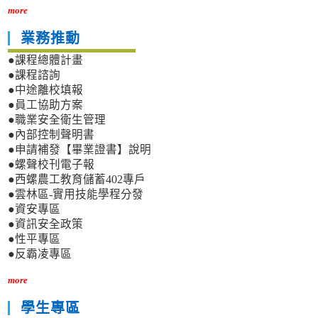
more
業務推動
●課程總體計畫
●課程諮詢
●中途離校填報
●員工協助方案
●職業安全衛生管理
●內部控制聲明書
●申請補發【畢業證書】說明
●螺聲校刊電子報
●西螺農工教育儲蓄402專戶
●雲林區-實用技能學程分發
●資安專區
●資訊安全政策
●性平專區
●反霸凌專區
more
學生專區