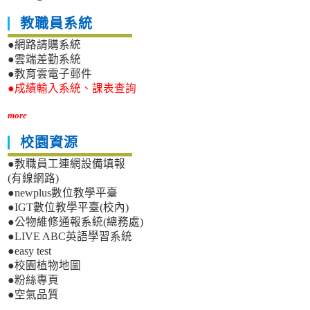
教職員系統
●網路請購系統
●雲端差勤系統
●教育雲電子郵件
●成績輸入系統、課表查詢
more
校園資源
●教職員工連網設備填報
(有線網路)
●newplus數位教學平臺
●IGT數位教學平臺(校內)
●公物維修通報系統(總務處)
●LIVE ABC英語學習系統
●easy test
●校園植物地圖
●粉絲專頁
●空氣品質