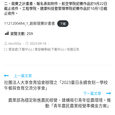
二、競賽之計畫書、報名表如附件，航空學院初賽作品於9月22日
截止收件，工程學院、健康科技暨管理學院初賽作品於10月1日截
止收件。
1121200484_1_創新競賽計畫書
下載
瀏覽次數:
259
Post
Post
hlvs503a
2023-09-18
author:
published:
Post
實習處(下載中心)
/
實習輔導組(下載中心)
/
校園公告
category:
Read
上一篇文章
社團法人大享食育協會辦理之「2023臺日永續食刻－學校
more
午餐與食育交流分享會」
articles
下一篇文章
農業部為穩定新進農民經營、建構吸引青年從農環境，推
動「青年農民農業經營準備金方案」