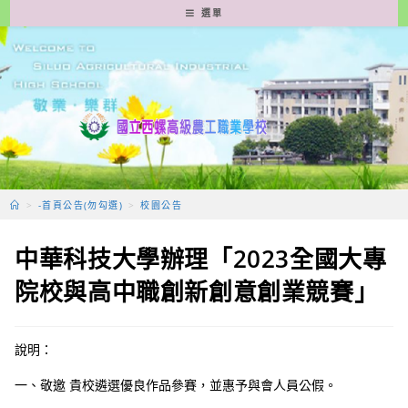
跳
選單
轉
至
主
要
內
容
>
-首頁公告(勿勾選)
>
校園公告
中華科技大學辦理「2023全國大專
院校與高中職創新創意創業競賽」
說明：
一、敬邀 貴校遴選優良作品參賽，並惠予與會人員公假。