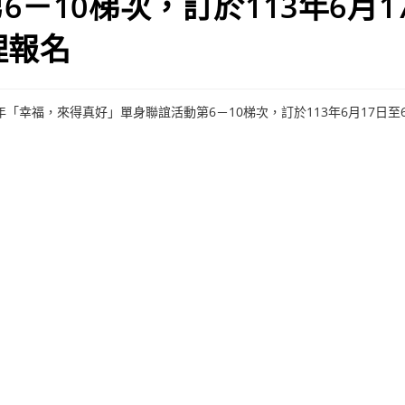
6－10梯次，訂於113年6月1
理報名
113年「幸福，來得真好」單身聯誼活動第6－10梯次，訂於113年6月17日至