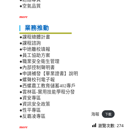
●空氣品質
more
業務推動
●課程總體計畫
●課程諮詢
●中途離校填報
●員工協助方案
●職業安全衛生管理
●內部控制聲明書
●申請補發【畢業證書】說明
●螺聲校刊電子報
●西螺農工教育儲蓄402專戶
●雲林區-實用技能學程分發
●資安專區
●資訊安全政策
●性平專區
海報
下載
●反霸凌專區
瀏覽次數:
274
more