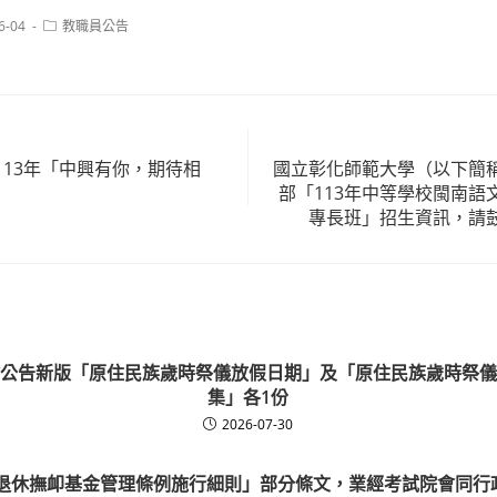
Post
6-04
教職員公告
category:
113年「中興有你，期待相
國立彰化師範大學（以下簡
部「113年中等學校閩南語
專長班」招生資訊，請
公告新版「原住民族歲時祭儀放假日期」及「原住民族歲時祭儀
集」各1份
2026-07-30
退休撫卹基金管理條例施行細則」部分條文，業經考試院會同行政