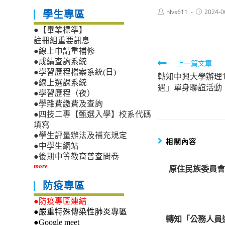
Post
Post
hlvs611
2024-0
學生專區
author:
published:
●【畢業標準】
註冊組重要訊息
●線上申請重補修
●成績查詢系統
Read
上一篇文章
●學習歷程檔案系統(日)
轉知中興大學辦理
more
●線上選課系統
遇」單身聯誼活動
articles
●學習歷程（夜）
●學雜費繳費及查詢
●四技二專【甄選入學】校系代碼
填寫
●學生評量辦法及補充規定
相關內容
●中學生網站
●後期中等教育普查問卷
more
原住民族委員會
防疫專區
●防疫專區連結
●嚴重特殊傳染性肺炎專區
轉知「公務人員
●Google meet