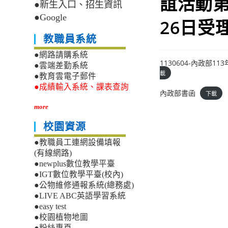
誼活動第
●新生入口、招生資訊
●Google
26日受
教職員系統
●網路請購系統
1130604-內政部
●雲端差勤系統
載
●教育雲電子郵件
●成績輸入系統、課表查詢
內政部書函
下載
more
校園資源
●教職員工連網設備填報
(有線網路)
●newplus數位教學平臺
●IGT數位教學平臺(校內)
●公物維修通報系統(總務處)
●LIVE ABC英語學習系統
●easy test
●校園植物地圖
●粉絲專頁