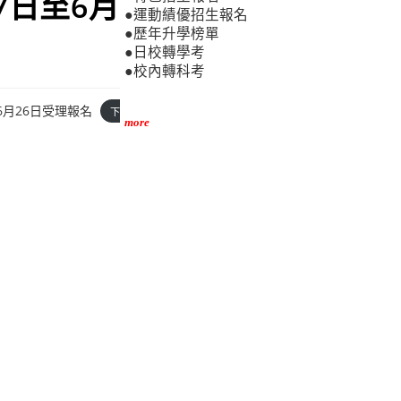
7日至6月
●運動績優招生報名
●歷年升學榜單
●日校轉學考
●校內轉科考
6月26日受理報名
下
more