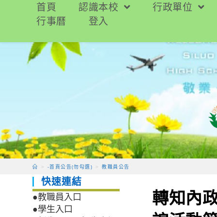
跳
首頁
認識本校
行政單位
轉
行事曆
登入
至
主
要
內
容
>
-首頁公告(勿勾選)
>
教職員公告
快速連結
轉知內政
●教職員入口
●學生入口