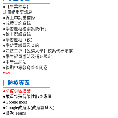
●【畢業標準】
註冊組重要訊息
●線上申請重補修
●成績查詢系統
●學習歷程檔案系統(日)
●線上選課系統
●學習歷程（夜）
●學雜費繳費及查詢
●四技二專【甄選入學】校系代碼填寫
●學生評量辦法及補充規定
●中學生網站
●後期中等教育普查問卷
more
防疫專區
●防疫專區連結
●嚴重特殊傳染性肺炎專區
●Google meet
●Google教育版(教育雲登入)
●微軟 Teams