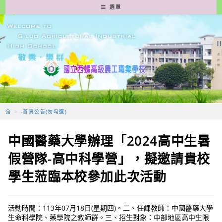
跳
選單
轉
至
主
要
內
容
>
-首頁公告(勿勾選)
中國醫藥大學辦理「2024高中生暑
假營隊-高中科學營」，擬邀請貴校
學生蒞臨本校參加此次活動
活動時間：113年07月18日(星期四)。二、任課教師：中國醫藥大學
生命科學院、藥學院之教師群。三、招生對象：中部地區高中生限