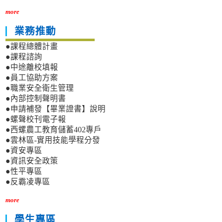
more
業務推動
●課程總體計畫
●課程諮詢
●中途離校填報
●員工協助方案
●職業安全衛生管理
●內部控制聲明書
●申請補發【畢業證書】說明
●螺聲校刊電子報
●西螺農工教育儲蓄402專戶
●雲林區-實用技能學程分發
●資安專區
●資訊安全政策
●性平專區
●反霸凌專區
more
學生專區