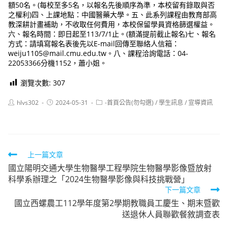
額50名。(每校至多5名，以報名先後順序為準，本校留有錄取與否
之權利)四、上課地點：中國醫藥大學。五、此系列課程由教育部高
教深耕計畫補助，不收取任何費用，本校保留學員資格篩選權益。
六、報名時間：即日起至113/7/1止。(額滿提前截止報名)七、報名
方式：請填寫報名表後先以E-mail回傳至聯絡人信箱：
weiju1105@mail.cmu.edu.tw。八、課程洽詢電話：04-
22053366分機1152，蕭小姐。
瀏覽次數:
307
Post
Post
Post
hlvs302
2024-05-31
-首頁公告(勿勾選)
/
學生訊息
/
宣導資訊
author:
published:
category:
Read
上一篇文章
國立陽明交通大學生物醫學工程學院生物醫學影像暨放射
more
科學系辦理之「2024生物醫學影像與科技挑戰營」
articles
下一篇文章
國立西螺農工112學年度第2學期教職員工慶生、期末暨歡
送退休人員聯歡餐敘調查表