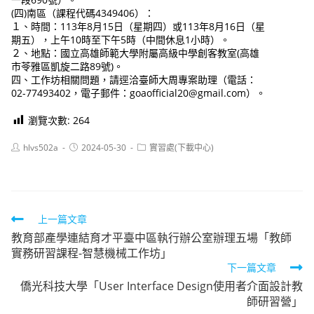
(四)南區（課程代碼4349406）：
１、時間：113年8月15日（星期四）或113年8月16日（星
期五），上午10時至下午5時（中間休息1小時）。
２、地點：國立高雄師範大學附屬高級中學創客教室(高雄
市苓雅區凱旋二路89號)。
四、工作坊相關問題，請逕洽臺師大周專案助理（電話：
02-77493402，電子郵件：goaofficial20@gmail.com）。
瀏覽次數:
264
Post
Post
Post
hlvs502a
2024-05-30
實習處(下載中心)
author:
published:
category:
Read
上一篇文章
教育部產學連結育才平臺中區執行辦公室辦理五場「教師
more
實務研習課程-智慧機械工作坊」
articles
下一篇文章
僑光科技大學「User Interface Design使用者介面設計教
師研習營」