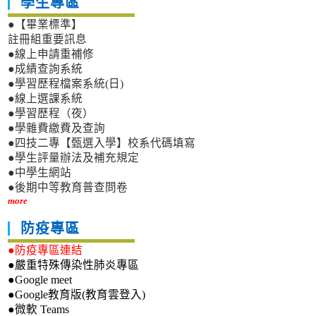
學生專區
●【畢業標準】
註冊組重要訊息
●線上申請重補修
●成績查詢系統
●學習歷程檔案系統(日)
●線上選課系統
●學習歷程（夜）
●學雜費繳費及查詢
●四技二專【甄選入學】校系代碼填寫
●學生評量辦法及補充規定
●中學生網站
●後期中等教育普查問卷
more
防疫專區
●防疫專區連結
●嚴重特殊傳染性肺炎專區
●Google meet
●Google教育版(教育雲登入)
●微軟 Teams