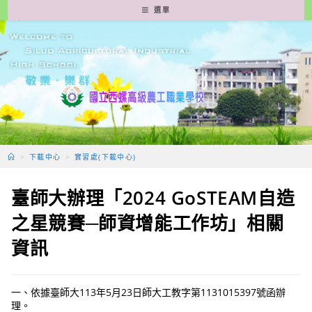
跳
選單
轉
至
主
要
內
容
>
下載中心
>
實習處(下載中心)
臺師大辦理「2024 GoSTEAM自造
之星競賽─師資增能工作坊」相關
資訊
一、依據臺師大113年5月23日師大工教字第1131015397號函辦
理。