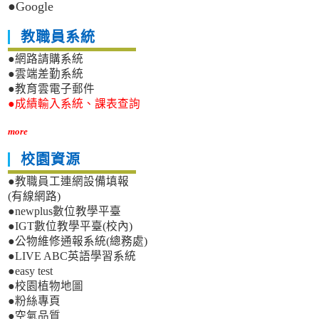
●Google
教職員系統
●網路請購系統
●雲端差勤系統
●教育雲電子郵件
●成績輸入系統、課表查詢
more
校園資源
●教職員工連網設備填報
(有線網路)
●newplus數位教學平臺
●IGT數位教學平臺(校內)
●公物維修通報系統(總務處)
●LIVE ABC英語學習系統
●easy test
●校園植物地圖
●粉絲專頁
●空氣品質