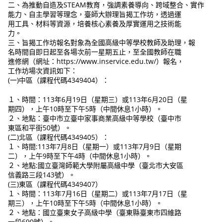
二、為推動自造及STEAM教育，強調素養導向、跨域整合、實作
能力、自主學習等理念，臺師大辦理旨揭工作坊，透過運
用工具、材料等資源，培養核心素養及厚實運用之技術能
力。
三、旨揭工作坊報名對象為全國高級中等學校教師及助理，報
名時間自即日起至各場次前一星期五止，至全國教師在職
進修網（網址：https://www.inservice.edu.tw/）報名，
工作坊場次資訊如下：
(一)中區（課程代碼4349404）：
１、時間：113年6月19日（星期三）或113年6月20日（星
期四），上午10時至下午5時（中間休息1小時）。
２、地點：臺中市立臺中家事商業高級中等學校（臺中市
東區和平街50號）。
(二)北區（課程代碼4349405）：
１、時間:113年7月8日（星期一）或113年7月9日（星期
二），上午9時至下午4時（中間休息1小時）。
２、地點:國立臺灣師範大學附屬高級中學（臺北市大安區
信義路三段143號）。
(三)東區（課程代碼4349407）
１、時間：113年7月16日（星期二）或113年7月17日（星
期三），上午10時至下午5時（中間休息1小時）。
２、地點：國立臺東女子高級中學（臺東縣臺東市四維路
一段690號）。