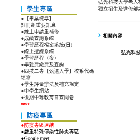
弘光科技大學老人
more
獨立招生及進修部
學生專區
articles
●【畢業標準】
註冊組重要訊息
●線上申請重補修
相關內容
●成績查詢系統
●學習歷程檔案系統(日)
●線上選課系統
弘光科技
●學習歷程（夜）
●學雜費繳費及查詢
●四技二專【甄選入學】校系代碼
填寫
●學生評量辦法及補充規定
●中學生網站
●後期中等教育普查問卷
more
防疫專區
●防疫專區連結
●嚴重特殊傳染性肺炎專區
●Google meet