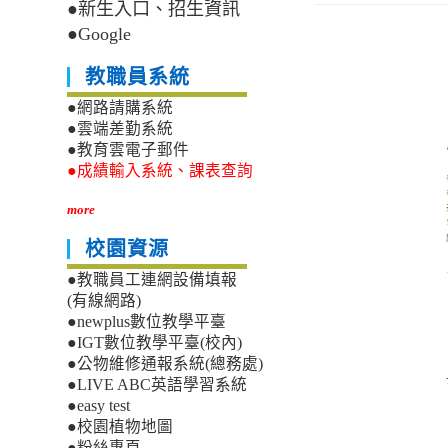
●新生入口、招生資訊
●Google
教職員系統
●網路請購系統
●雲端差勤系統
●教育雲電子郵件
●成績輸入系統、課表查詢
more
校園資源
●教職員工連網設備填報
(有線網路)
●newplus數位教學平臺
●IGT數位教學平臺(校內)
●公物維修通報系統(總務處)
●LIVE ABC英語學習系統
●easy test
●校園植物地圖
●粉絲專頁