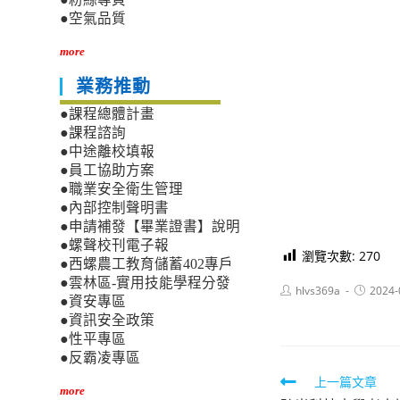
●空氣品質
more
業務推動
●課程總體計畫
●課程諮詢
●中途離校填報
●員工協助方案
●職業安全衛生管理
●內部控制聲明書
●申請補發【畢業證書】說明
●螺聲校刊電子報
瀏覽次數:
270
●西螺農工教育儲蓄402專戶
●雲林區-實用技能學程分發
Post
Post
hlvs369a
2024-
●資安專區
author:
published
●資訊安全政策
●性平專區
●反霸凌專區
Read
上一篇文章
more