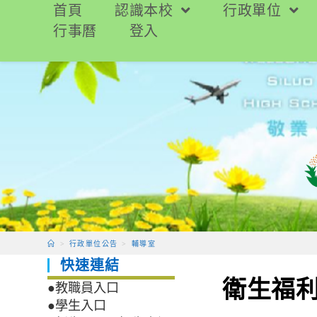
跳
首頁
認識本校
行政單位
轉
行事曆
登入
至
主
要
內
容
>
行政單位公告
>
輔導室
快速連結
衛生福
●教職員入口
●學生入口