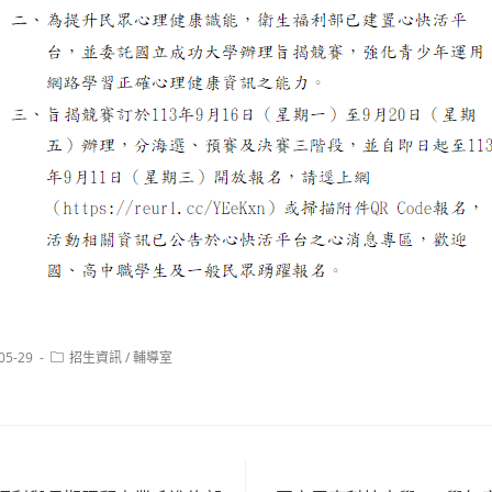
Post
05-29
招生資訊
/
輔導室
:
category: