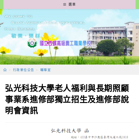
跳
選單
轉
至
主
要
內
容
>
行政單位公告
>
輔導室
弘光科技大學老人福利與長期照顧
事業系進修部獨立招生及進修部說
明會資訊