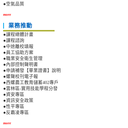
●空氣品質
more
業務推動
●課程總體計畫
●課程諮詢
●中途離校填報
●員工協助方案
●職業安全衛生管理
●內部控制聲明書
●申請補發【畢業證書】說明
●螺聲校刊電子報
●西螺農工教育儲蓄402專戶
●雲林區-實用技能學程分發
●資安專區
●資訊安全政策
●性平專區
●反霸凌專區
more