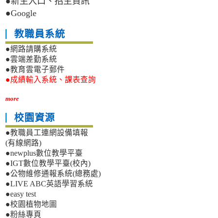
●新生入口、招生資訊
●Google
教職員系統
●網路請購系統
●雲端差勤系統
●教育雲電子郵件
●成績輸入系統、課表查詢
more
校園資源
●教職員工連網設備填報
(有線網路)
●newplus數位教學平臺
●IGT數位教學平臺(校內)
●公物維修通報系統(總務處)
●LIVE ABC英語學習系統
●easy test
●校園植物地圖
●粉絲專頁