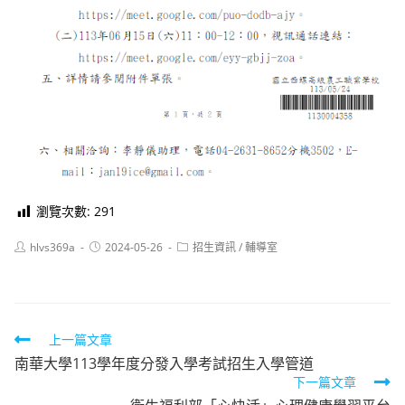
瀏覽次數:
291
Post
Post
Post
hlvs369a
2024-05-26
招生資訊
/
輔導室
author:
published:
category:
Read
上一篇文章
南華大學113學年度分發入學考試招生入學管道
more
下一篇文章
articles