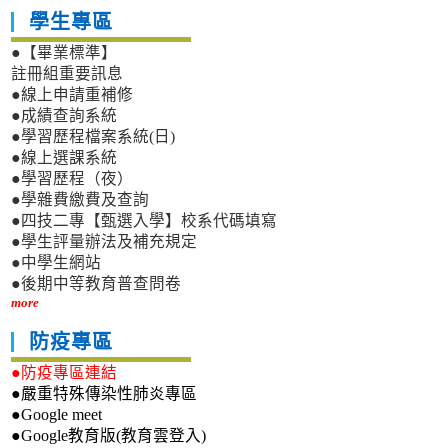
學生專區
●【畢業標準】
註冊組重要訊息
●線上申請重補修
●成績查詢系統
●學習歷程檔案系統(日)
●線上選課系統
●學習歷程（夜）
●學雜費繳費及查詢
●四技二專【甄選入學】校系代碼填寫
●學生評量辦法及補充規定
●中學生網站
●後期中等教育普查問卷
more
防疫專區
●防疫專區連結
●嚴重特殊傳染性肺炎專區
●Google meet
●Google教育版(教育雲登入)