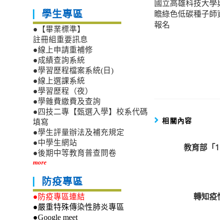
國立高雄科技大學
more
瞻綠色低碳種子師
學生專區
articles
報名
●【畢業標準】
註冊組重要訊息
●線上申請重補修
●成績查詢系統
●學習歷程檔案系統(日)
●線上選課系統
●學習歷程（夜）
●學雜費繳費及查詢
●四技二專【甄選入學】校系代碼
相關內容
填寫
●學生評量辦法及補充規定
●中學生網站
教育部「
●後期中等教育普查問卷
more
防疫專區
轉知疫
●防疫專區連結
●嚴重特殊傳染性肺炎專區
●Google meet