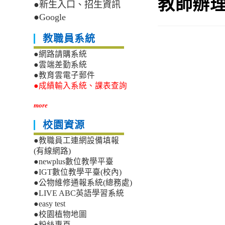
教師辦
●新生入口、招生資訊
●Google
教職員系統
●網路請購系統
●雲端差勤系統
●教育雲電子郵件
●成績輸入系統、課表查詢
more
校園資源
●教職員工連網設備填報
(有線網路)
●newplus數位教學平臺
●IGT數位教學平臺(校內)
●公物維修通報系統(總務處)
●LIVE ABC英語學習系統
●easy test
●校園植物地圖
●粉絲專頁