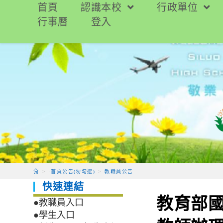
跳
首頁
認識本校
行政單位
轉
行事曆
登入
至
主
要
內
容
>
-首頁公告(勿勾選)
>
教職員公告
快速連結
教育部國
●教職員入口
●學生入口