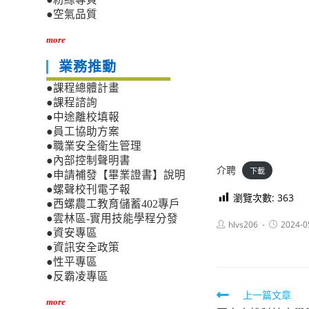
●空氣品質
more
業務推動
●課程總體計畫
●課程諮詢
●中途離校填報
●員工協助方案
●職業安全衛生管理
●內部控制聲明書
介聘
下載
●申請補發【畢業證書】說明
●螺聲校刊電子報
瀏覽次數:
363
●西螺農工教育儲蓄402專戶
●雲林區-實用技能學程分發
Post
Post
hlvs206
2024-0
●資安專區
author:
published:
●資訊安全政策
●性平專區
●反霸凌專區
Read
上一篇文章
more