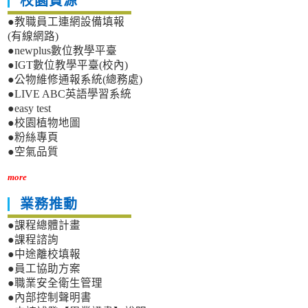
校園資源
●教職員工連網設備填報
(有線網路)
●newplus數位教學平臺
●IGT數位教學平臺(校內)
●公物維修通報系統(總務處)
●LIVE ABC英語學習系統
●easy test
●校園植物地圖
●粉絲專頁
●空氣品質
more
業務推動
●課程總體計畫
●課程諮詢
●中途離校填報
●員工協助方案
●職業安全衛生管理
●內部控制聲明書