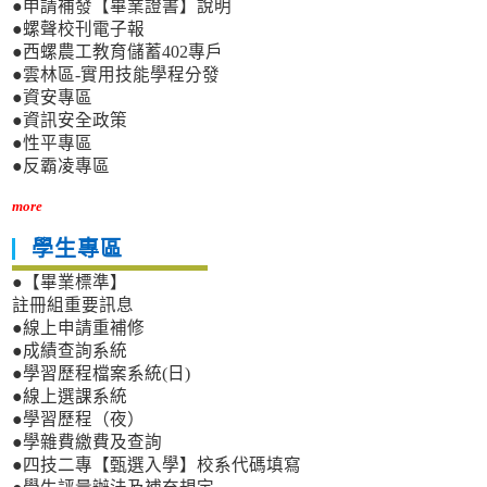
●申請補發【畢業證書】說明
●螺聲校刊電子報
●西螺農工教育儲蓄402專戶
●雲林區-實用技能學程分發
●資安專區
●資訊安全政策
●性平專區
●反霸凌專區
more
學生專區
●【畢業標準】
註冊組重要訊息
●線上申請重補修
●成績查詢系統
●學習歷程檔案系統(日)
●線上選課系統
●學習歷程（夜）
●學雜費繳費及查詢
●四技二專【甄選入學】校系代碼填寫