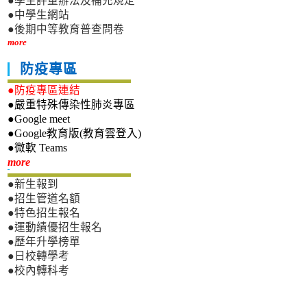
●學生評量辦法及補充規定
●中學生網站
●後期中等教育普查問卷
more
防疫專區
●防疫專區連結
●嚴重特殊傳染性肺炎專區
●Google meet
●Google教育版(教育雲登入)
●微軟 Teams
新生專區
more
●新生報到
●招生管道名額
●特色招生報名
●運動績優招生報名
●歷年升學榜單
●日校轉學考
●校內轉科考