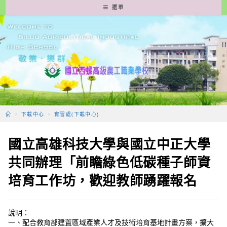
跳
選單
轉
至
主
要
內
容
>
下載中心
>
實習處(下載中心)
國立高雄科技大學與國立中正大學
共同辦理「前瞻綠色低碳種子師資
培育工作坊，歡迎教師踴躍報名
說明：
一、配合教育部建置區域產業人才及技術培育基地計畫方案，擴大