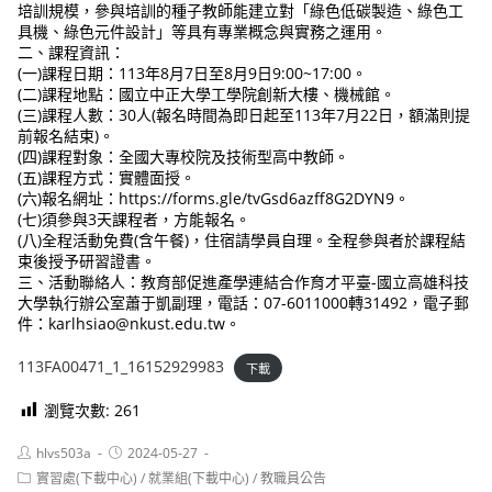
培訓規模，參與培訓的種子教師能建立對「綠色低碳製造、綠色工
具機、綠色元件設計」等具有專業概念與實務之運用。
二、課程資訊：
(一)課程日期：113年8月7日至8月9日9:00~17:00。
(二)課程地點：國立中正大學工學院創新大樓、機械館。
(三)課程人數：30人(報名時間為即日起至113年7月22日，額滿則提
前報名結束)。
(四)課程對象：全國大專校院及技術型高中教師。
(五)課程方式：實體面授。
(六)報名網址：https://forms.gle/tvGsd6azff8G2DYN9。
(七)須參與3天課程者，方能報名。
(八)全程活動免費(含午餐)，住宿請學員自理。全程參與者於課程結
束後授予研習證書。
三、活動聯絡人：教育部促進產學連結合作育才平臺-國立高雄科技
大學執行辦公室蕭于凱副理，電話：07-6011000轉31492，電子郵
件：karlhsiao@nkust.edu.tw。
113FA00471_1_16152929983
下載
瀏覽次數:
261
Post
Post
hlvs503a
2024-05-27
author:
published:
Post
實習處(下載中心)
/
就業組(下載中心)
/
教職員公告