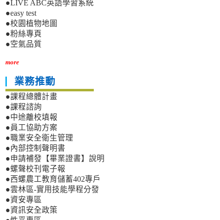
●LIVE ABC英語學習系統
●easy test
●校園植物地圖
●粉絲專頁
●空氣品質
more
業務推動
●課程總體計畫
●課程諮詢
●中途離校填報
●員工協助方案
●職業安全衛生管理
●內部控制聲明書
●申請補發【畢業證書】說明
●螺聲校刊電子報
●西螺農工教育儲蓄402專戶
●雲林區-實用技能學程分發
●資安專區
●資訊安全政策