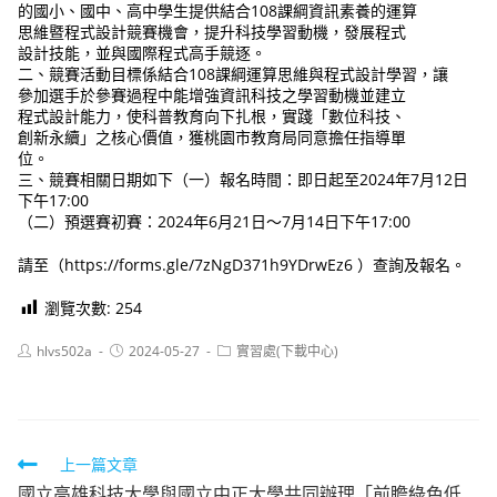
的國小、國中、高中學生提供結合108課綱資訊素養的運算
思維暨程式設計競賽機會，提升科技學習動機，發展程式
設計技能，並與國際程式高手競逐。
二、競賽活動目標係結合108課綱運算思維與程式設計學習，讓
參加選手於參賽過程中能增強資訊科技之學習動機並建立
程式設計能力，使科普教育向下扎根，實踐「數位科技、
創新永續」之核心價值，獲桃園市教育局同意擔任指導單
位。
三、競賽相關日期如下（一）報名時間：即日起至2024年7月12日
下午17:00
（二）預選賽初賽：2024年6月21日～7月14日下午17:00
請至（https://forms.gle/7zNgD371h9YDrwEz6 ）查詢及報名。
瀏覽次數:
254
Post
Post
Post
hlvs502a
2024-05-27
實習處(下載中心)
author:
published:
category:
Read
上一篇文章
國立高雄科技大學與國立中正大學共同辦理「前瞻綠色低