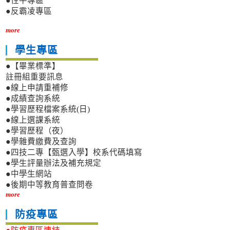
●性平專區
●反霸凌專區
more
學生專區
●【畢業標準】
註冊組重要訊息
●線上申請重補修
●成績查詢系統
●學習歷程檔案系統(日)
●線上選課系統
●學習歷程（夜）
●學雜費繳費及查詢
●四技二專【甄選入學】校系代碼填寫
●學生評量辦法及補充規定
●中學生網站
●後期中等教育普查問卷
more
防疫專區