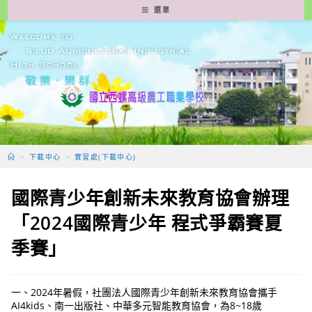
跳
選單
轉
至
主
要
內
容
>
下載中心
>
實習處(下載中心)
國際青少年創新未來教育協會辦理
「2024國際青少年 程式爭霸賽夏
季賽」
一、2024年暑假，社團法人國際青少年創新未來教育協會攜手
AI4kids、南一出版社、中華多元智能教育協會，為8~18歲