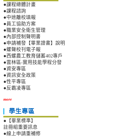
●課程總體計畫
●課程諮詢
●中途離校填報
●員工協助方案
●職業安全衛生管理
●內部控制聲明書
●申請補發【畢業證書】說明
●螺聲校刊電子報
●西螺農工教育儲蓄402專戶
●雲林區-實用技能學程分發
●資安專區
●資訊安全政策
●性平專區
●反霸凌專區
more
學生專區
●【畢業標準】
註冊組重要訊息
●線上申請重補修