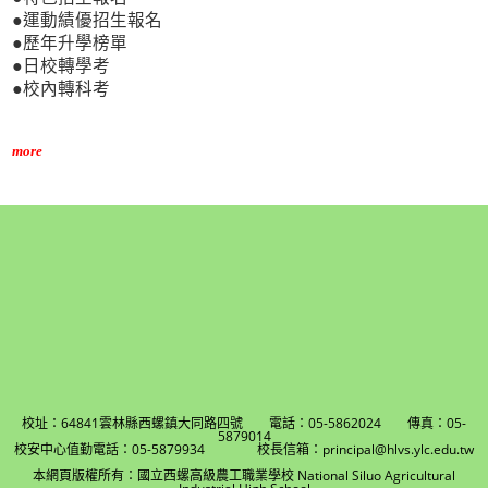
●運動績優招生報名
●歷年升學榜單
●日校轉學考
●校內轉科考
more
校址：64841雲林縣西螺鎮大同路四號 電話：05-5862024 傳真：05-
5879014
校安中心值勤電話：05-5879934 校長信箱：principal@hlvs.ylc.edu.tw
本網頁版權所有：國立西螺高級農工職業學校 National Siluo Agricultural