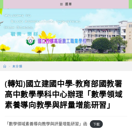
跳
選單
轉
至
主
要
內
容
>
未分類
(轉知)國立建國中學-教育部國教署
高中數學學科中心辦理「數學領域
素養導向教學與評量增能研習」
「數學領域素養導向教學與評量增能研習」函
下載