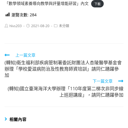
「數學領域素養導向教學與評量增能研習」內文
下載
瀏覽次數:
284
Post
Post
Post
hlvs203
2021-08-20
未分類
author:
published:
category:
Read
上一篇文章
(轉知)衛生福利部疾病管制署委託財團法人杏陵醫學基金會
more
辦理「學校愛滋病防治及性教育師資培訓」請同仁踴躍參
articles
加
下一篇文章
(轉知)國立臺灣海洋大學辦理「110年度第二梯次非同步線
上巡迴講座」，請同仁踴躍參加
相關內容