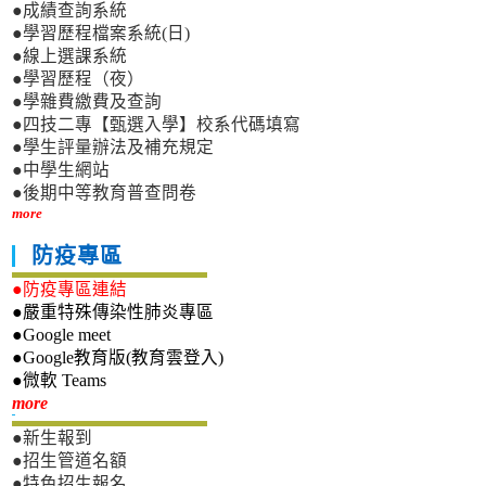
●成績查詢系統
●學習歷程檔案系統(日)
●線上選課系統
●學習歷程（夜）
●學雜費繳費及查詢
●四技二專【甄選入學】校系代碼填寫
●學生評量辦法及補充規定
●中學生網站
●後期中等教育普查問卷
more
防疫專區
●防疫專區連結
●嚴重特殊傳染性肺炎專區
●Google meet
●Google教育版(教育雲登入)
●微軟 Teams
新生專區
more
●新生報到
●招生管道名額
●特色招生報名