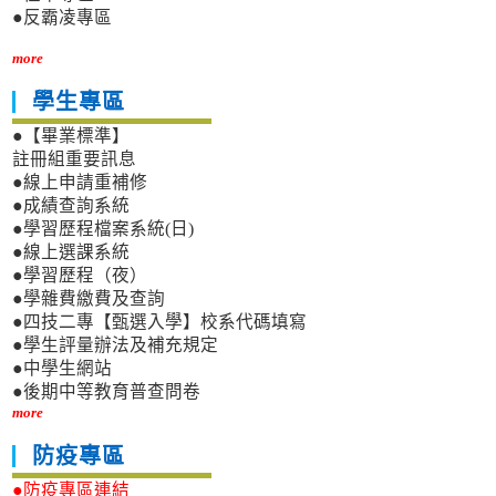
●反霸凌專區
more
學生專區
●【畢業標準】
註冊組重要訊息
●線上申請重補修
●成績查詢系統
●學習歷程檔案系統(日)
●線上選課系統
●學習歷程（夜）
●學雜費繳費及查詢
●四技二專【甄選入學】校系代碼填寫
●學生評量辦法及補充規定
●中學生網站
●後期中等教育普查問卷
more
防疫專區
●防疫專區連結