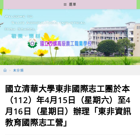
跳
選單
轉
至
主
要
內
容
>
未分類
國立清華大學東非國際志工團於本
（112）年4月15日（星期六）至4
月16日（星期日）辦理「東非資訊
教育國際志工營」