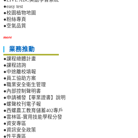
●easy test
●校園植物地圖
●粉絲專頁
●空氣品質
more
業務推動
●課程總體計畫
●課程諮詢
●中途離校填報
●員工協助方案
●職業安全衛生管理
●內部控制聲明書
●申請補發【畢業證書】說明
●螺聲校刊電子報
●西螺農工教育儲蓄402專戶
●雲林區-實用技能學程分發
●資安專區
●資訊安全政策
●性平專區