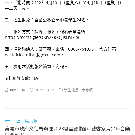
一、活動時間：112年4月15日（星期六）至4月16日（星期日），
共二天一夜。
二、招生對象：全國公私立高中職學生24名。
三、報名方式：採線上報名，報名表單連結：
https://forms.gle/QKn27RXCjisLni728
四、活動聯絡人：邱于蘅，電話：0966-761096， 官方信箱：
eastafrica.nthu@gmail.com。
五、檢附本活動報名簡章、海報。
瀏覽次數:
269
Post
Post
Post
hlvs310a
2023-03-13
學生訊息
/
未分類
author:
published:
category:
Read
上一篇文章
嘉義市政府文化局辦理2023夏至藝術節─藝饗家青少年音樂
more