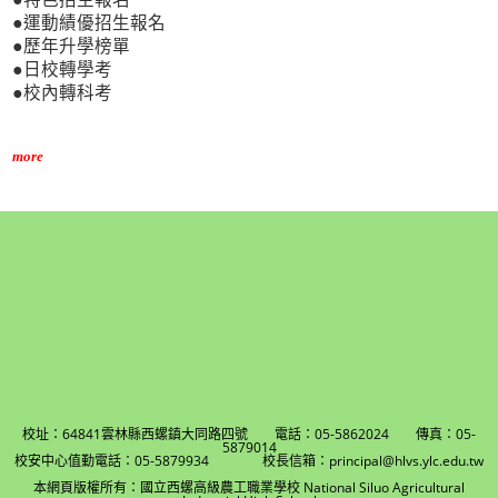
●運動績優招生報名
●歷年升學榜單
●日校轉學考
●校內轉科考
more
校址：64841雲林縣西螺鎮大同路四號 電話：05-5862024 傳真：05-
5879014
校安中心值勤電話：05-5879934 校長信箱：principal@hlvs.ylc.edu.tw
本網頁版權所有：國立西螺高級農工職業學校 National Siluo Agricultural