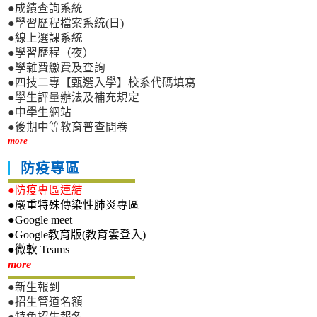
●成績查詢系統
●學習歷程檔案系統(日)
●線上選課系統
●學習歷程（夜）
●學雜費繳費及查詢
●四技二專【甄選入學】校系代碼填寫
●學生評量辦法及補充規定
●中學生網站
●後期中等教育普查問卷
more
防疫專區
●防疫專區連結
●嚴重特殊傳染性肺炎專區
●Google meet
●Google教育版(教育雲登入)
●微軟 Teams
新生專區
more
●新生報到
●招生管道名額
●特色招生報名