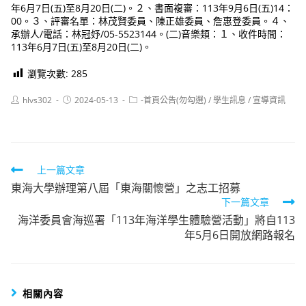
年6月7日(五)至8月20日(二)。２、書面複審：113年9月6日(五)14：
00。３、評審名單：林茂賢委員、陳正雄委員、詹惠登委員。４、
承辦人/電話：林冠妤/05-5523144。(二)音樂類：１、收件時間：
113年6月7日(五)至8月20日(二)。
瀏覽次數:
285
Post
Post
Post
hlvs302
2024-05-13
-首頁公告(勿勾選)
/
學生訊息
/
宣導資訊
author:
published:
category:
Read
上一篇文章
東海大學辦理第八屆「東海關懷營」之志工招募
more
下一篇文章
articles
海洋委員會海巡署「113年海洋學生體驗營活動」將自113
年5月6日開放網路報名
相關內容