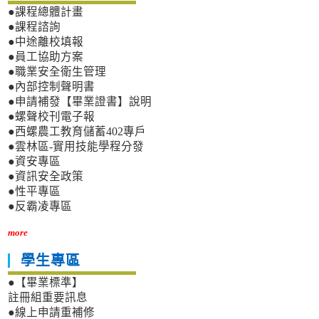
●課程總體計畫
●課程諮詢
●中途離校填報
●員工協助方案
●職業安全衛生管理
●內部控制聲明書
●申請補發【畢業證書】說明
●螺聲校刊電子報
●西螺農工教育儲蓄402專戶
●雲林區-實用技能學程分發
●資安專區
●資訊安全政策
●性平專區
●反霸凌專區
more
學生專區
●【畢業標準】
註冊組重要訊息
●線上申請重補修