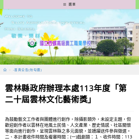
跳
選單
轉
至
主
要
內
容
>
-首頁公告(勿勾選)
雲林縣政府辦理本處113年度「第
二十屆雲林文化藝術獎」
為鼓勵藝文工作者與團體進行創作，除攝影類外，未設定主題，但
歡迎創作者以雲林在地風土民情、人文產業、歷史情感、社區關懷
等面向進行創作，呈現雲林縣之多元面貌，並踴躍送件參與徵選。
二、本計畫收件時間及複審時間：(一)戲劇類：１、收件時間：113