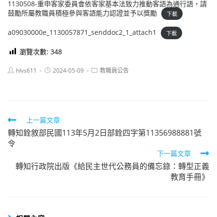
1130508-重申客家委員會依客家基本法致力推動客語為通行語，請
鼓勵所屬教職員積極參與客語能力認證並予以獎勵
下載
a09030000e_1130057871_senddoc2_1_attach1
下載
瀏覽次數:
348
Post
Post
Post
hlvs611
2024-05-09
教職員公告
author:
published:
category:
Read
上一篇文章
轉知銓敘部民國113年5月2日部銓四字第11356988881號
more
令
articles
下一篇文章
轉知行政院出版《給民主世代公務員的備忘錄：轉型正義
教育手冊》