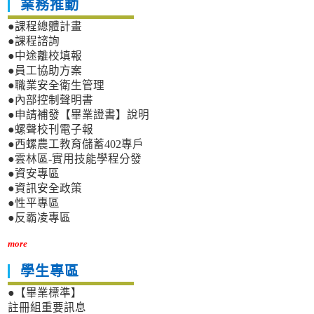
業務推動
●課程總體計畫
●課程諮詢
●中途離校填報
●員工協助方案
●職業安全衛生管理
●內部控制聲明書
●申請補發【畢業證書】說明
●螺聲校刊電子報
●西螺農工教育儲蓄402專戶
●雲林區-實用技能學程分發
●資安專區
●資訊安全政策
●性平專區
●反霸凌專區
more
學生專區
●【畢業標準】
註冊組重要訊息