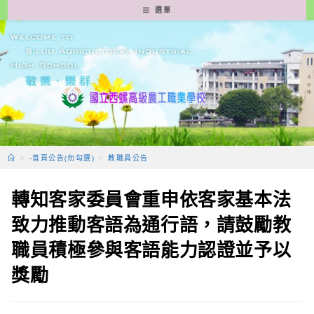
跳
選單
轉
至
主
要
內
容
>
-首頁公告(勿勾選)
>
教職員公告
轉知客家委員會重申依客家基本法
致力推動客語為通行語，請鼓勵教
職員積極參與客語能力認證並予以
獎勵