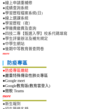
●線上申請重補修
●成績查詢系統
●學習歷程檔案系統(日)
●線上選課系統
●學習歷程（夜）
●學雜費繳費及查詢
●四技二專【甄選入學】校系代碼填寫
●學生評量辦法及補充規定
●中學生網站
●後期中等教育普查問卷
more
防疫專區
●防疫專區連結
●嚴重特殊傳染性肺炎專區
●Google meet
●Google教育版(教育雲登入)
●微軟 Teams
新生專區
more
●新生報到
●招生管道名額