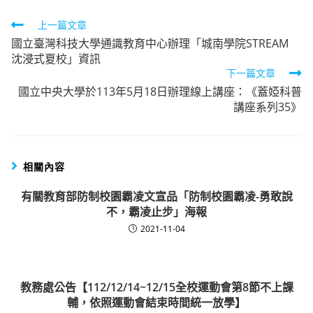
Read
上一篇文章
國立臺灣科技大學通識教育中心辦理「城南學院STREAM
more
沈浸式夏校」資訊
articles
下一篇文章
國立中央大學於113年5月18日辦理線上講座：《蓋婭科普
講座系列35》
相關內容
有關教育部防制校園霸凌文宣品「防制校園霸凌-勇敢說
不，霸凌止步」海報
2021-11-04
教務處公告【112/12/14~12/15全校運動會第8節不上課
輔，依照運動會結束時間統一放學】