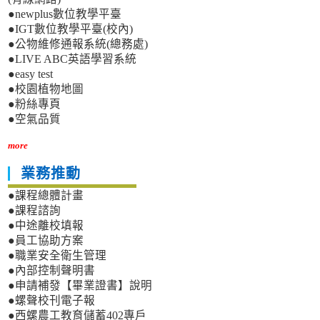
●newplus數位教學平臺
●IGT數位教學平臺(校內)
●公物維修通報系統(總務處)
●LIVE ABC英語學習系統
●easy test
●校園植物地圖
●粉絲專頁
●空氣品質
more
業務推動
●課程總體計畫
●課程諮詢
●中途離校填報
●員工協助方案
●職業安全衛生管理
●內部控制聲明書
●申請補發【畢業證書】說明
●螺聲校刊電子報
●西螺農工教育儲蓄402專戶