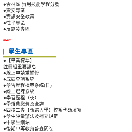
●雲林區-實用技能學程分發
●資安專區
●資訊安全政策
●性平專區
●反霸凌專區
more
學生專區
●【畢業標準】
註冊組重要訊息
●線上申請重補修
●成績查詢系統
●學習歷程檔案系統(日)
●線上選課系統
●學習歷程（夜）
●學雜費繳費及查詢
●四技二專【甄選入學】校系代碼填寫
●學生評量辦法及補充規定
●中學生網站
●後期中等教育普查問卷