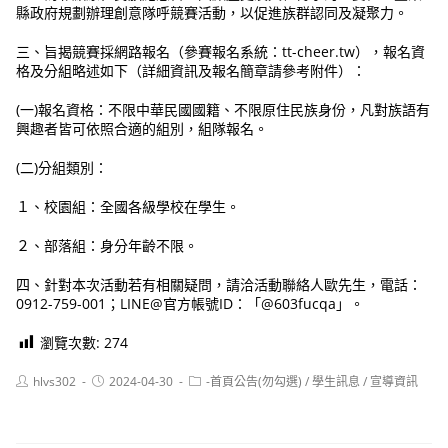
縣政府規劃辦理創意隊呼競賽活動，以促進族群認同及凝聚力。
三、旨揭競賽採網路報名（參賽報名系統：tt-cheer.tw），報名資
格及分組略述如下（詳細資訊及報名簡章請參考附件）：
(一)報名資格：不限中華民國國籍、不限原住民族身份，凡對族語有
興趣者皆可依照合適的組別，組隊報名。
(二)分組類別：
１、校園組：全國各級學校在學生。
２、部落組：身分年齡不限。
四、針對本次活動若有相關疑問，請洽活動聯絡人歐先生，電話：
0912-759-001；LINE@官方帳號ID：「@603fucqa」。
瀏覽次數:
274
Post
Post
Post
hlvs302
2024-04-30
-首頁公告(勿勾選)
/
學生訊息
/
宣導資訊
author:
published:
category: