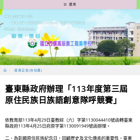
跳
選單
轉
至
主
要
內
容
>
-首頁公告(勿勾選)
臺東縣政府辦理「113年度第三屆
原住民族日族語創意隊呼競賽」
依教育部113年4月29日臺教綜（六）字第1130044410號函轉臺東
縣政府113年4月25日府原字第1130091949號函辦理。
二、為彰顯原住民族紀念日，回顧歷史及文化傳承的重要性，臺東