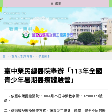
跳
選單
轉
至
主
要
內
容
>
-首頁公告(勿勾選)
>
學生訊息
臺中榮民總醫院舉辦「113年全國
青少年暑期醫療體驗營」
一、依臺中榮民總醫院113年4月25日中榮教字第1132900373號
函。
二、透過模擬醫療操作方式，讓青少年親身「體驗」完全不同的醫