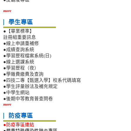
more
學生專區
●【畢業標準】
註冊組重要訊息
●線上申請重補修
●成績查詢系統
●學習歷程檔案系統(日)
●線上選課系統
●學習歷程（夜）
●學雜費繳費及查詢
●四技二專【甄選入學】校系代碼填寫
●學生評量辦法及補充規定
●中學生網站
●後期中等教育普查問卷
more
防疫專區
●防疫專區連結
●嚴重特殊傳染性肺炎專區