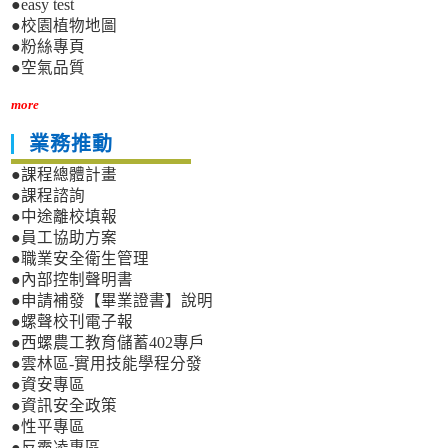
●easy test
●校園植物地圖
●粉絲專頁
●空氣品質
more
業務推動
●課程總體計畫
●課程諮詢
●中途離校填報
●員工協助方案
●職業安全衛生管理
●內部控制聲明書
●申請補發【畢業證書】說明
●螺聲校刊電子報
●西螺農工教育儲蓄402專戶
●雲林區-實用技能學程分發
●資安專區
●資訊安全政策
●性平專區
●反霸凌專區