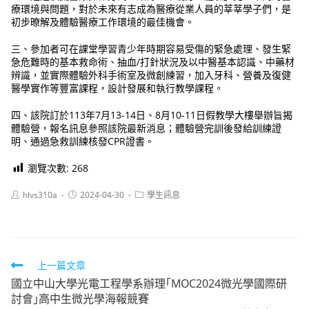
療環境與問題，對於未來有志成為醫療從業人員的莘莘學子們，是
初步暸解及體驗醫療工作環境的最佳機會。
三、參加者可在課堂學習青少年時期容易受傷的緊急處理、發生緊
急危難時的基本救命術、抽血/打針狀況及以中醫基本認識、中藥材
辨識，並實際體驗外科手術室及微創練習，加入牙科、營養及復健
醫學實作等豐富課程，設計發展和執行教學課程。
四、該院訂於113年7月13-14日、8月10-11日假教學大樓舉辦旨揭
體驗營，報名訊息參照該院最新消息；體驗營完訓後發給訓練證
明、通過急救訓練核發CPR證書。
瀏覽次數:
268
Post
Post
Post
hlvs310a
2024-04-30
學生訊息
author:
published:
category:
Read
上一篇文章
國立中山大學光電工程學系辦理｢MOC2024微光學國際研
more
討會｣高中生微光學海報競賽
articles