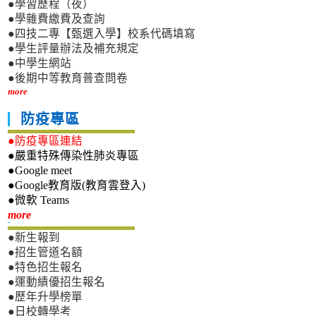
●學習歷程（夜）
●學雜費繳費及查詢
●四技二專【甄選入學】校系代碼填寫
●學生評量辦法及補充規定
●中學生網站
●後期中等教育普查問卷
more
防疫專區
●防疫專區連結
●嚴重特殊傳染性肺炎專區
●Google meet
●Google教育版(教育雲登入)
●微軟 Teams
新生專區
more
●新生報到
●招生管道名額
●特色招生報名
●運動績優招生報名
●歷年升學榜單
●日校轉學考