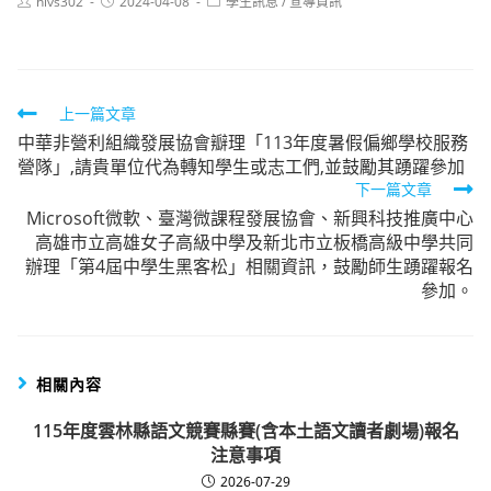
Post
Post
Post
hlvs302
2024-04-08
學生訊息
/
宣導資訊
author:
published:
category:
Read
上一篇文章
中華非營利組織發展協會瓣理「113年度暑假偏鄉學校服務
more
營隊」,請貴單位代為轉知學生或志工們,並鼓勵其踴躍參加
articles
下一篇文章
Microsoft微軟、臺灣微課程發展協會、新興科技推廣中心
高雄市立高雄女子高級中學及新北市立板橋高級中學共同
辦理「第4屆中學生黑客松」相關資訊，鼓勵師生踴躍報名
參加。
相關內容
115年度雲林縣語文競賽縣賽(含本土語文讀者劇場)報名
注意事項
2026-07-29