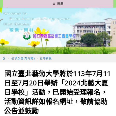
跳
選單
轉
至
主
要
內
容
>
-首頁公告(勿勾選)
>
宣導資訊
國立臺北藝術大學將於113年7月11
日至7月20日舉辦「2024北藝大夏
日學校」活動，已開始受理報名，
活動資訊詳如報名網址，敬請協助
公告並鼓勵