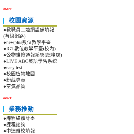
more
校園資源
●教職員工連網設備填報
(有線網路)
●newplus數位教學平臺
●IGT數位教學平臺(校內)
●公物維修通報系統(總務處)
●LIVE ABC英語學習系統
●easy test
●校園植物地圖
●粉絲專頁
●空氣品質
more
業務推動
●課程總體計畫
●課程諮詢
●中途離校填報