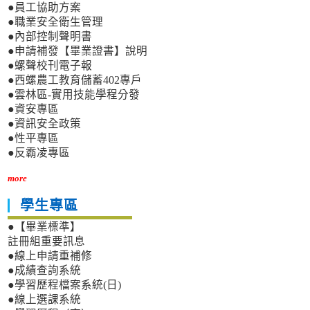
●員工協助方案
●職業安全衛生管理
●內部控制聲明書
●申請補發【畢業證書】說明
●螺聲校刊電子報
●西螺農工教育儲蓄402專戶
●雲林區-實用技能學程分發
●資安專區
●資訊安全政策
●性平專區
●反霸凌專區
more
學生專區
●【畢業標準】
註冊組重要訊息
●線上申請重補修
●成績查詢系統
●學習歷程檔案系統(日)
●線上選課系統