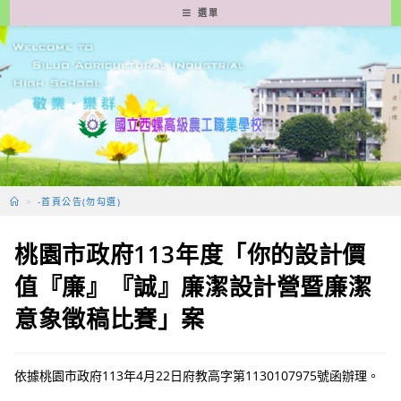
跳
選單
轉
至
主
要
內
容
>
-首頁公告(勿勾選)
桃園市政府113年度「你的設計價
值『廉』『誠』廉潔設計營暨廉潔
意象徵稿比賽」案
依據桃園市政府113年4月22日府教高字第1130107975號函辦理。