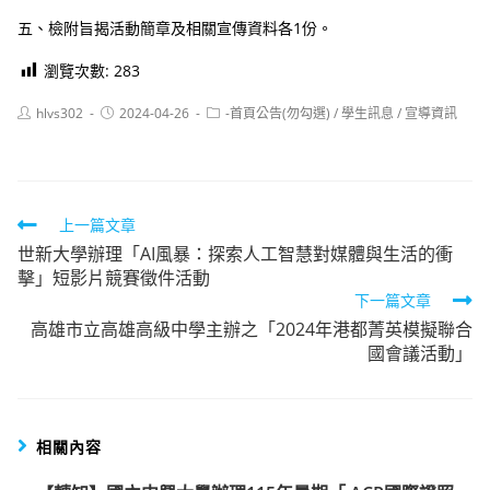
五、檢附旨揭活動簡章及相關宣傳資料各1份。
瀏覽次數:
283
Post
Post
Post
hlvs302
2024-04-26
-首頁公告(勿勾選)
/
學生訊息
/
宣導資訊
author:
published:
category:
Read
上一篇文章
世新大學辦理「AI風暴：探索人工智慧對媒體與生活的衝
more
擊」短影片競賽徵件活動
articles
下一篇文章
高雄市立高雄高級中學主辦之「2024年港都菁英模擬聯合
國會議活動」
相關內容