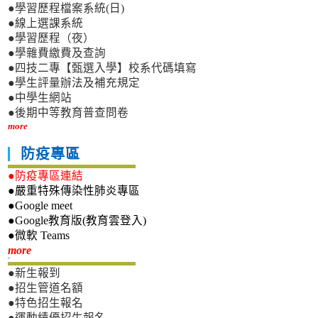
●學習歷程檔案系統(日)
●線上選課系統
●學習歷程（夜）
●學雜費繳費及查詢
●四技二專【甄選入學】校系代碼填寫
●學生評量辦法及補充規定
●中學生網站
●後期中等教育普查問卷
more
防疫專區
●防疫專區連結
●嚴重特殊傳染性肺炎專區
●Google meet
●Google教育版(教育雲登入)
●微軟 Teams
新生專區
more
●新生報到
●招生管道名額
●特色招生報名
●運動績優招生報名