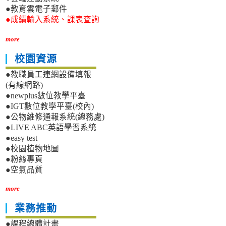
●教育雲電子郵件
●成績輸入系統、課表查詢
more
校園資源
●教職員工連網設備填報
(有線網路)
●newplus數位教學平臺
●IGT數位教學平臺(校內)
●公物維修通報系統(總務處)
●LIVE ABC英語學習系統
●easy test
●校園植物地圖
●粉絲專頁
●空氣品質
more
業務推動
●課程總體計畫