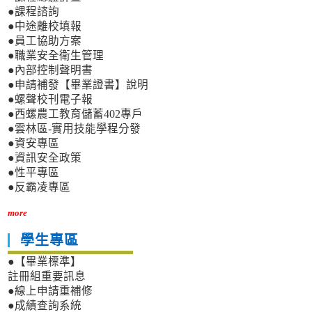
●課程諮詢
●中途離校填報
●員工協助方案
●職業安全衛生管理
●內部控制聲明書
●申請補發【畢業證書】說明
●螺聲校刊電子報
●西螺農工教育儲蓄402專戶
●雲林區-實用技能學程分發
●資安專區
●資訊安全政策
●性平專區
●反霸凌專區
more
學生專區
●【畢業標準】
註冊組重要訊息
●線上申請重補修
●成績查詢系統