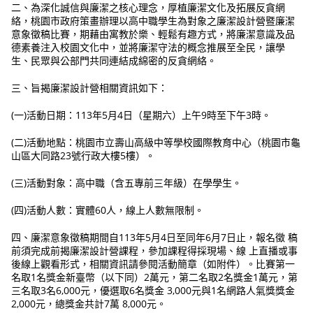
二、為深化誠信與廉潔之核心理念，厚植廉潔文化及拓展反貪網
絡，桃園市政府策畫辦理以高中職學生為對象之廉潔設計營暨廉潔
意象徵稿比賽，期藉由寓教於樂、輕鬆有趣方式，將廉潔意識及品
德素養注入校園文化中，並將廉潔守法的概念推展至全民，讓學
生、民眾與公部門共同連結成綿密的反貪網絡。
三、旨揭廉潔設計營相關資訊如下：
(一)活動日期：113年5月4日（星期六）上午9時至下午3時。
(二)活動地點：桃園市立壽山高級中等學校國際教育中心（桃園市龜
山區大同路23號行政大樓5樓）。
(三)活動對象：高中職（含五專前三年級）在學學生。
(四)活動人數：實體60人，線上人數無限制。
四、廉潔意象徵稿期間自113年5月4日至同年6月7日止，報名徵 稿
前須完成前揭廉潔設計營課程，參加課程得採現場、線 上直播或事
後線上觀看形式，相關資訊請參閱活動簡章（如附件）。比賽第一
名取1名獎金新臺幣（以下同）2萬元，第二名取2名獎金1萬元，第
三名取3名6,000元，優選取6名獎金 3,000元與1名網路人氣獎獎金
2,000元，總獎金共計7萬 8,000元。