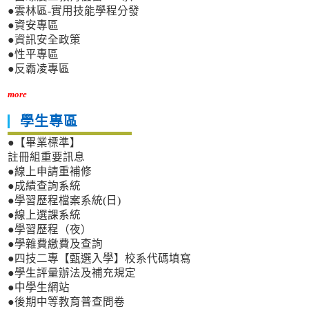
●雲林區-實用技能學程分發
●資安專區
●資訊安全政策
●性平專區
●反霸凌專區
more
學生專區
●【畢業標準】
註冊組重要訊息
●線上申請重補修
●成績查詢系統
●學習歷程檔案系統(日)
●線上選課系統
●學習歷程（夜）
●學雜費繳費及查詢
●四技二專【甄選入學】校系代碼填寫
●學生評量辦法及補充規定
●中學生網站
●後期中等教育普查問卷