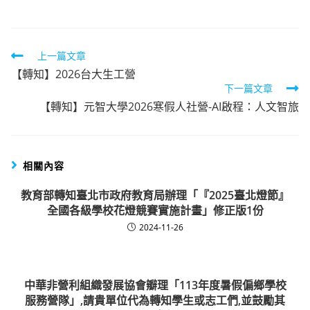
Read
上一篇文章
【轉知】2026台大生工營
more
下一篇文章
articles
【轉知】元智大學2026寒假人社營-AI啟程：人文智旅
相關內容
教育部轉知臺北市政府教育局辦理「『2025臺北燈節』
全國各級學校花燈競賽實施計畫」修正版1份
2024-11-26
中華非營利組織發展協會瓣理「113年度暑假偏鄉學校
服務營隊」,請貴單位代為轉知學生或志工們,並鼓勵其