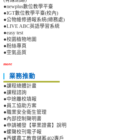
●newplus數位教學平臺
●IGT數位教學平臺(校內)
●公物維修通報系統(總務處)
●LIVE ABC英語學習系統
●easy test
●校園植物地圖
●粉絲專頁
●空氣品質
more
業務推動
●課程總體計畫
●課程諮詢
●中途離校填報
●員工協助方案
●職業安全衛生管理
●內部控制聲明書
●申請補發【畢業證書】說明
●螺聲校刊電子報
●西螺農工教育儲蓄402專戶