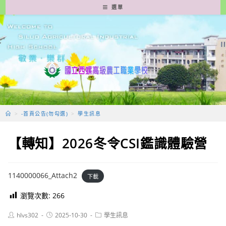
跳
選單
轉
至
主
要
內
容
>
-首頁公告(勿勾選)
>
學生訊息
【轉知】2026冬令CSI鑑識體驗營
1140000066_Attach2
下載
瀏覽次數:
266
Post
Post
Post
hlvs302
2025-10-30
學生訊息
author:
published:
category: