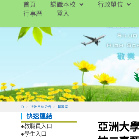
跳
首頁
認識本校
行政單位
轉
行事曆
登入
至
主
要
內
容
>
行政單位公告
>
輔導室
快速連結
亞洲大學
●教職員入口
●學生入口