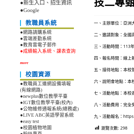
技二專
●新生入口、招生資訊
●Google
教職員系統
一、主辦單位：亞洲
●網路請購系統
二、邀請對象：全國
●雲端差勤系統
●教育雲電子郵件
三、活動時間：113年0
●成績輸入系統、課表查詢
四、報名時間：線上報名
more
五、接待地點：本校管
校園資源
六、說明會地點：本校
●教職員工連網設備填報
(有線網路)
七、活動地點：本校
●newplus數位教學平臺
●IGT數位教學平臺(校內)
八、活動費用：完全
●公物維修通報系統(總務處)
●LIVE ABC英語學習系統
九、活動報名：https://
●easy test
瀏覽次數:
298
●校園植物地圖
●粉絲專頁