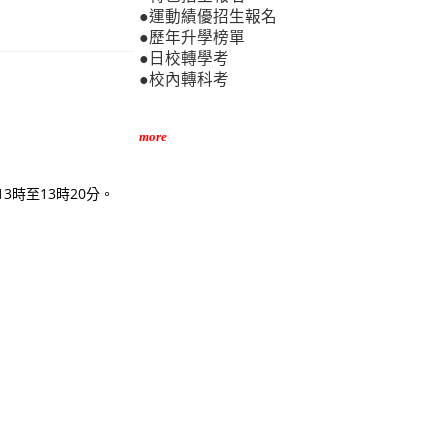
●運動績優招生報名
●歷年升學榜單
●日校轉學考
●校內轉科考
more
13時至13時20分。