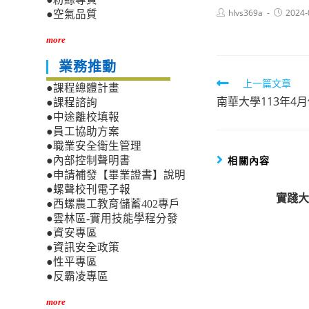
Post
Post
hlvs369a
2024-
●空氣品質
author:
published
more
業務推動
Read
上一篇文章
●課程總體計畫
南華大學113年4
more
●課程諮詢
●中途離校填報
articles
●員工協助方案
●職業安全衛生管理
相關內容
●內部控制聲明書
●申請補發【畢業證書】說明
●螺聲校刊電子報
實踐大
●西螺農工教育儲蓄402專戶
●雲林區-實用技能學程分發
●資安專區
●資訊安全政策
●性平專區
●反霸凌專區
more