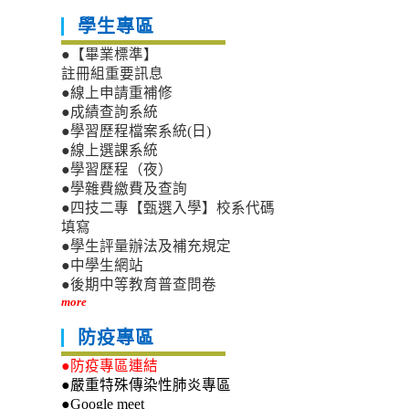
學生專區
●【畢業標準】
註冊組重要訊息
●線上申請重補修
●成績查詢系統
●學習歷程檔案系統(日)
●線上選課系統
●學習歷程（夜）
●學雜費繳費及查詢
●四技二專【甄選入學】校系代碼
填寫
●學生評量辦法及補充規定
●中學生網站
●後期中等教育普查問卷
more
防疫專區
●防疫專區連結
●嚴重特殊傳染性肺炎專區
●Google meet