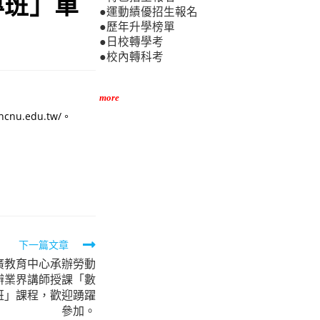
專班」單
●運動績優招生報名
●歷年升學榜單
●日校轉學考
●校內轉科考
more
u.edu.tw/。
下一篇文章
廣教育中心承辦勞動
辦業界講師授課「數
班」課程，歡迎踴躍
參加。