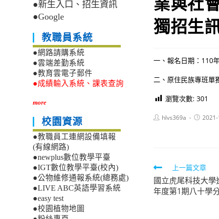
業與社
●新生入口、招生資訊
●Google
獨招生訊
教職員系統
●網路請購系統
一、報名日期：110年
●雲端差勤系統
●教育雲電子郵件
二、原住民族專班單獨招生
●成績輸入系統、課表查詢
瀏覽次數:
301
more
Post
Post
hlvs369a
2021-
校園資源
author:
published
●教職員工連網設備填報
(有線網路)
●newplus數位教學平臺
Read
上一篇文章
●IGT數位教學平臺(校內)
●公物維修通報系統(總務處)
國立虎尾科技大學
more
●LIVE ABC英語學習系統
年度第1期八十學分
articles
●easy test
●校園植物地圖
●粉絲專頁