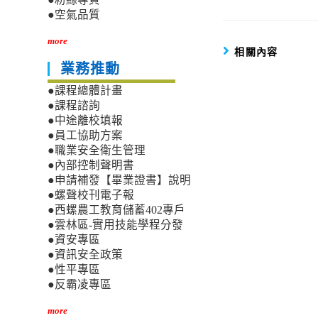
●空氣品質
more
相關內容
業務推動
●課程總體計畫
●課程諮詢
●中途離校填報
●員工協助方案
●職業安全衛生管理
●內部控制聲明書
●申請補發【畢業證書】說明
●螺聲校刊電子報
●西螺農工教育儲蓄402專戶
●雲林區-實用技能學程分發
●資安專區
●資訊安全政策
●性平專區
●反霸凌專區
more