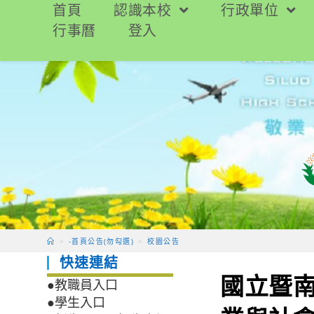
跳
首頁
認識本校
行政單位
轉
行事曆
登入
至
主
要
內
容
>
-首頁公告(勿勾選)
>
校園公告
快速連結
國立暨南
●教職員入口
●學生入口