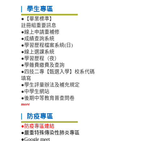
學生專區
●【畢業標準】
註冊組重要訊息
●線上申請重補修
●成績查詢系統
●學習歷程檔案系統(日)
●線上選課系統
●學習歷程（夜）
●學雜費繳費及查詢
●四技二專【甄選入學】校系代碼
填寫
●學生評量辦法及補充規定
●中學生網站
●後期中等教育普查問卷
more
防疫專區
●防疫專區連結
●嚴重特殊傳染性肺炎專區
●Google meet