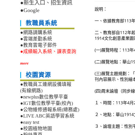
●新生入口、招生資訊
說明：
●Google
一、依據教育部113年
教職員系統
二、教育部自112年
●網路請購系統
1914文化創意產業
●雲端差勤系統
●教育雲電子郵件
(一)展覽時程：113
●成績輸入系統、課表查詢
(二)展覽地點：華山
more
(三)展覽主題規劃：
校園資源
刊內容展示、性別繪
●教職員工連網設備填報
(四)周末論壇（同步
(有線網路)
●newplus數位教學平臺
１、時間：113年4
●IGT數位教學平臺(校內)
●公物維修通報系統(總務處)
２、地點：華山191
●LIVE ABC英語學習系統
●easy test
３、論壇主題：性別
●校園植物地圖
●粉絲專頁