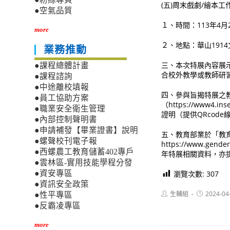
(五)周末戲劇/繪本工
●空氣品質
１、時間：113年4
more
２、地點：華山191
業務推動
三、本次特展內容展
●課程總體計畫
合校外教學或教師研
●課程諮詢
●中途離校填報
四、參與旨揭特展之教
●員工協助方案
（https://www
●職業安全衛生管理
證明（提供QRcode
●內部控制聲明書
●申請補發【畢業證書】說明
五、教育部業於「教
●螺聲校刊電子報
https://www.g
●西螺農工教育儲蓄402專戶
年特展相關資料，亦
●雲林區-實用技能學程分發
瀏覽次數:
307
●資安專區
●資訊安全政策
Post
Post
生輔組
2024-04
●性平專區
author:
published:
●反霸凌專區
more