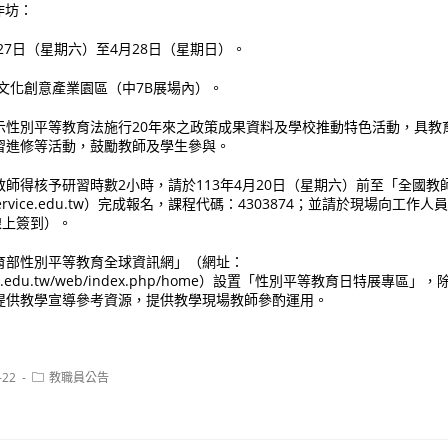
作坊：
月27日（星期六）至4月28日（星期日）。
4文化創意產業園區（中7B展場內）。
示性別平等教育法施行20年來之政策成果資料及學校推動特色活動，具教
習進修等活動，鼓勵教師及學生參與。
師得核予研習時數2小時，請於113年4月20日（星期六）前至「全國教
4.inservice.edu.tw）完成報名，課程代碼：4303874；並請於現場向
線上簽到）。
育部性別平等教育全球資訊網」（網址：
ender.edu.tw/web/index.php/home）設置「性別平等教育日特展專
提供教學宣導參考資源，提供教學現場教師參酌運用。
Post
-22
教職員公告
category: