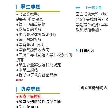
學生專區
Read
上一篇文章
國立成功大學（以
more
●【畢業標準】
115年美感與設計
註冊組重要訊息
articles
學期設計教育/基
●線上申請重補修
教師踴躍參加。
●成績查詢系統
●學習歷程檔案系統(日)
●線上選課系統
●學習歷程（夜）
●學雜費繳費及查詢
相關內容
●四技二專【甄選入學】校系代碼
填寫
●學生評量辦法及補充規定
●中學生網站
●後期中等教育普查問卷
more
國立臺灣師範大
防疫專區
●防疫專區連結
●嚴重特殊傳染性肺炎專區
●Google meet