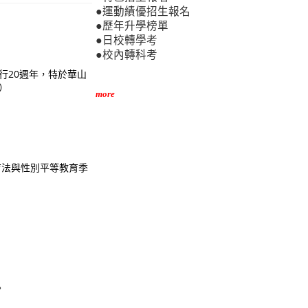
●運動績優招生報名
●歷年升學榜單
●日校轉學考
●校內轉科考
行20週年，特於華山
）
more
育法與性別平等教育季
。