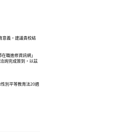
育意義，建議貴校結
師在職進修資訊網」
工作人員洽詢完成簽到，以茲
區」，除性別平等教育法20週