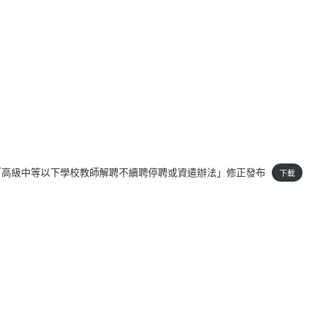
0417-「高級中等以下學校教師解聘不續聘停聘或資遣辦法」修正發布
下載