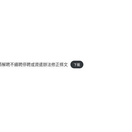
師解聘不續聘停聘或資遣辦法修正條文
下載