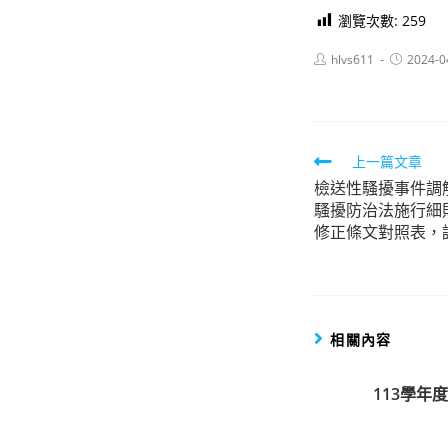
瀏覽次數:
259
Post
Post
hlvs611
2024-0
author:
published:
Read
上一篇文章
檢送性騷擾事件調
more
騷擾防治法施行細
articles
修正條文對照表，
相關內容
113學年