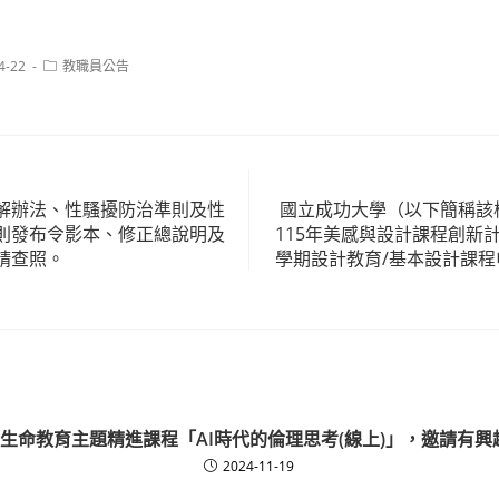
Post
4-22
教職員公告
category:
解辦法、性騷擾防治準則及性
國立成功大學（以下簡稱該校
則發布令影本、修正總說明及
115年美感與設計課程創新計
請查照。
學期設計教育/基本設計課程
度生命教育主題精進課程「AI時代的倫理思考(線上)」，邀請有
2024-11-19