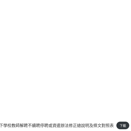
中等以下學校教師解聘不續聘停聘或資遣辦法修正總說明及條文對照表
下載