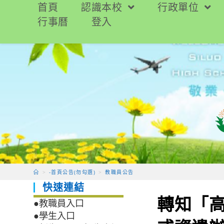
跳
首頁
認識本校
行政單位
轉
行事曆
登入
至
主
要
內
容
>
-首頁公告(勿勾選)
>
教職員公告
快速連結
轉知「
●教職員入口
●學生入口