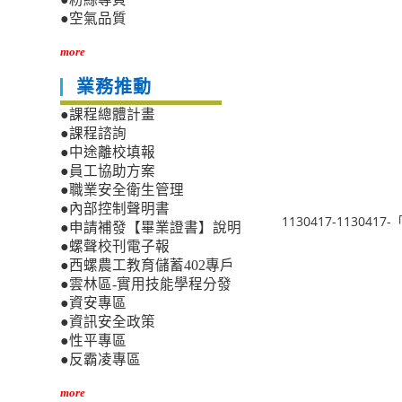
●空氣品質
more
業務推動
●課程總體計畫
●課程諮詢
●中途離校填報
●員工協助方案
●職業安全衛生管理
●內部控制聲明書
1130417-113
●申請補發【畢業證書】說明
●螺聲校刊電子報
●西螺農工教育儲蓄402專戶
●雲林區-實用技能學程分發
●資安專區
●資訊安全政策
●性平專區
●反霸凌專區
more