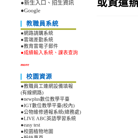
或資遣
●新生入口、招生資訊
●Google
教職員系統
●網路請購系統
●雲端差勤系統
●教育雲電子郵件
●成績輸入系統、課表查詢
more
校園資源
●教職員工連網設備填報
(有線網路)
●newplus數位教學平臺
●IGT數位教學平臺(校內)
●公物維修通報系統(總務處)
●LIVE ABC英語學習系統
●easy test
●校園植物地圖
●粉絲專頁