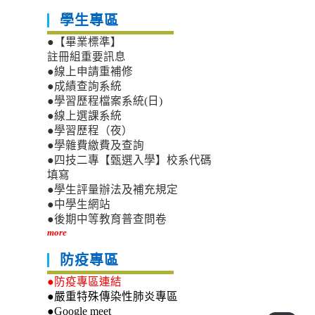
學生專區
●【畢業標準】
註冊組重要訊息
●線上申請重補修
●成績查詢系統
●學習歷程檔案系統(日)
●線上選課系統
●學習歷程（夜）
●學雜費繳費及查詢
●四技二專【甄選入學】校系代碼
填寫
●學生評量辦法及補充規定
●中學生網站
●後期中等教育普查問卷
more
防疫專區
●防疫專區連結
●嚴重特殊傳染性肺炎專區
●Google meet