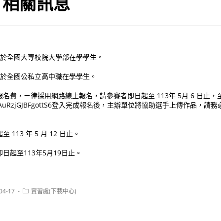
」相關訊息
讀於全國大專校院大學部在學學生。
讀於全國公私立高中職在學學生。
名費，ㄧ律採用網路線上報名，請參賽者即日起至 113年 5月 6 日止，
.gle/fFAuRzjGJBFgottS6登入完成報名後，主辦單位將協助選手上傳作品，請
113 年 5 月 12 日止。
日起至113年5月19日止。
Post
04-17
實習處(下載中心)
:
category: