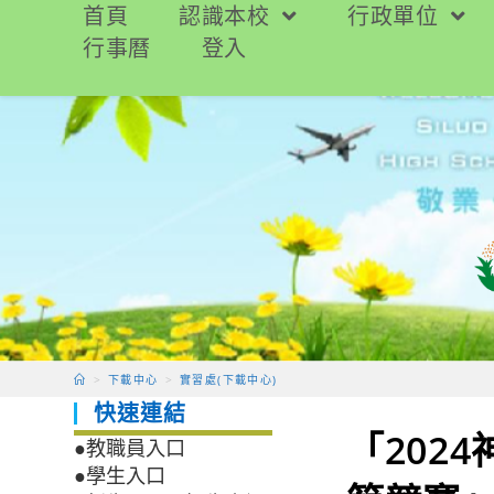
跳
首頁
認識本校
行政單位
轉
行事曆
登入
至
主
要
內
容
>
下載中心
>
實習處(下載中心)
快速連結
「202
●教職員入口
●學生入口