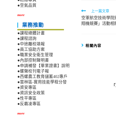
●空氣品質
Read
上一篇文章
more
空軍航空技術學院辦
more
翔機競賽」活動相
業務推動
articles
●課程總體計畫
●課程諮詢
●中途離校填報
相關內容
●員工協助方案
●職業安全衛生管理
●內部控制聲明書
●申請補發【畢業證書】說明
●螺聲校刊電子報
●西螺農工教育儲蓄402專戶
●雲林區-實用技能學程分發
「
●資安專區
●資訊安全政策
●性平專區
●反霸凌專區
more