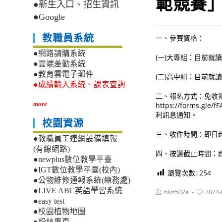
範競賽
●新生入口、招生資訊
●Google
教職員系統
一、參賽資格：
●網路請購系統
(一)大專組：目前就
●雲端差勤系統
●教育雲電子郵件
(二)高中組：目前就
●成績輸入系統、課表查詢
二、報名方式：免收報
more
https://forms
利訊息通知。
校園資源
三、收件時間：即日起至 
●教職員工連網設備填報
(有線網路)
四、按讚截止時間：即
●newplus數位教學平臺
●IGT數位教學平臺(校內)
瀏覽次數:
254
●公物維修通報系統(總務處)
●LIVE ABC英語學習系統
Post
Post
hlvs502a
2024-
author:
published
●easy test
●校園植物地圖
●粉絲專頁