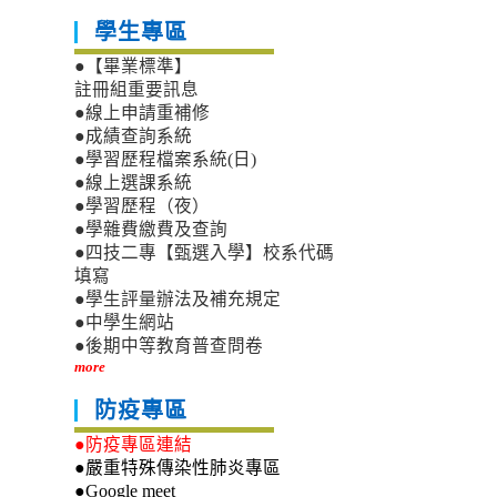
學生專區
●【畢業標準】
註冊組重要訊息
●線上申請重補修
●成績查詢系統
●學習歷程檔案系統(日)
●線上選課系統
●學習歷程（夜）
●學雜費繳費及查詢
●四技二專【甄選入學】校系代碼
填寫
●學生評量辦法及補充規定
●中學生網站
●後期中等教育普查問卷
more
防疫專區
●防疫專區連結
●嚴重特殊傳染性肺炎專區
●Google meet