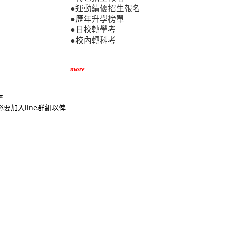
●運動績優招生報名
●歷年升學榜單
●日校轉學考
●校內轉科考
more
至
務必要加入line群組以俾