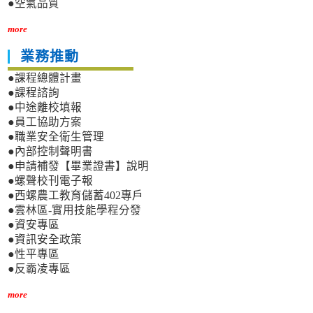
●空氣品質
more
業務推動
●課程總體計畫
●課程諮詢
●中途離校填報
●員工協助方案
●職業安全衛生管理
●內部控制聲明書
●申請補發【畢業證書】說明
●螺聲校刊電子報
●西螺農工教育儲蓄402專戶
●雲林區-實用技能學程分發
●資安專區
●資訊安全政策
●性平專區
●反霸凌專區
more