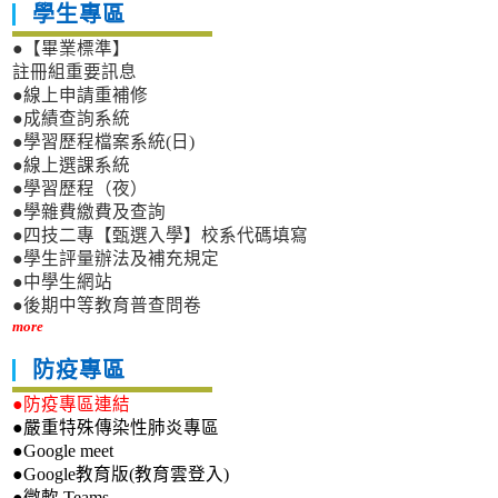
學生專區
●【畢業標準】
註冊組重要訊息
●線上申請重補修
●成績查詢系統
●學習歷程檔案系統(日)
●線上選課系統
●學習歷程（夜）
●學雜費繳費及查詢
●四技二專【甄選入學】校系代碼填寫
●學生評量辦法及補充規定
●中學生網站
●後期中等教育普查問卷
more
防疫專區
●防疫專區連結
●嚴重特殊傳染性肺炎專區
●Google meet
●Google教育版(教育雲登入)
●微軟 Teams