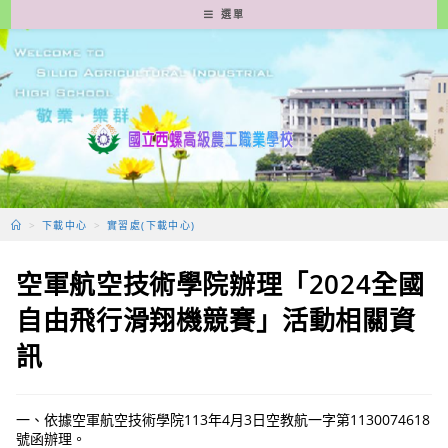
跳
選單
轉
至
主
要
內
容
>
下載中心
>
實習處(下載中心)
空軍航空技術學院辦理「2024全國
自由飛行滑翔機競賽」活動相關資
訊
一、依據空軍航空技術學院113年4月3日空教航一字第1130074618
號函辦理。