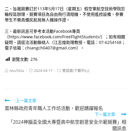
二、旨揭競賽訂於113年5月17日（星期五）假空軍航空技術學院巨
輪校區辦理，競賽項目為自由飛行滑翔機，不使用遙控設備，參賽
學生不需具備民航局無人機操作證。
三、最新訊息可參考本活動Facebook專頁
（https://www.facebook.com/FreeFlightStudents/）；如有相關
疑問，請逕洽活動聯絡人（江志煌助理教授，電話：07-6254168；
電子信箱：chiangch0407@gmail.com）。
瀏覽次數:
276
Post
Post
Post
hlvs502a
2024-04-17
實習處(下載中心)
author:
published:
category:
Read
上一篇文章
雲林縣政府青年職人工作坊活動，歡迎踴躍報名
more
下一篇文章
articles
「2024神腦盃全國大專暨高中航空創意安全示範競賽」相
關訊息