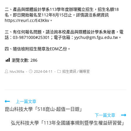
二、產品與媒體設計學系113學年度辦理獨立招生，招生名額18
名，即日開始報名至112年8月15日止，詳情請洽系網資訊
https://reurl.cc/E43Kkv。
三、有任何報名問題，請洽詢本校產品與媒體設計學系朱秘書，電
話：03-9871000#25301；電子信箱：yychu@gm.fgu.edu.tw。
四、隨信檢附招生簡章及EDM乙份。
瀏覽次數:
286
Post
Post
Post
hlvs369a
2024-04-11
招生資訊
/
輔導室
author:
published:
category:
Read
上一篇文章
崑山科技大學「518崑山-超值一日遊」
more
下一篇文章
articles
弘光科技大學「113年全國議事規則暨學生權益研習營」