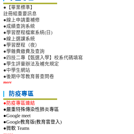
●【畢業標準】
註冊組重要訊息
●線上申請重補修
●成績查詢系統
●學習歷程檔案系統(日)
●線上選課系統
●學習歷程（夜）
●學雜費繳費及查詢
●四技二專【甄選入學】校系代碼填寫
●學生評量辦法及補充規定
●中學生網站
●後期中等教育普查問卷
more
防疫專區
●防疫專區連結
●嚴重特殊傳染性肺炎專區
●Google meet
●Google教育版(教育雲登入)
●微軟 Teams