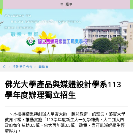
跳
選單
轉
至
主
要
內
容
>
行政單位公告
>
輔導室
佛光大學產品與媒體設計學系113
學年度辦理獨立招生
一、本校持續秉持創辦人星雲大師「慈悲教育」的理念，落實大學
教育平權，推動實施「113學年度新生大一免學雜費，大二到大四
政府每年補助3.5萬、佛大再加碼3.5萬」政策，盡可能減輕學生經
濟壓力。