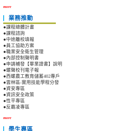
more
業務推動
●課程總體計畫
●課程諮詢
●中途離校填報
●員工協助方案
●職業安全衛生管理
●內部控制聲明書
●申請補發【畢業證書】說明
●螺聲校刊電子報
●西螺農工教育儲蓄402專戶
●雲林區-實用技能學程分發
●資安專區
●資訊安全政策
●性平專區
●反霸凌專區
more
學生專區