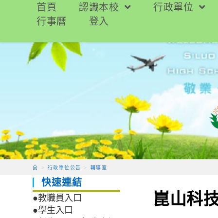
跳
首頁
認識本校
行政單位
轉
行事曆
登入
至
主
要
內
容
>
行政單位公告
>
輔導室
快速連結
崑山科技
●教職員入口
●學生入口