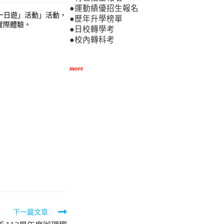
●運動績優招生報名
一日遊」活動」活動，
●歷年升學榜單
實際體驗。
●日校轉學考
●校內轉科考
more
下一篇文章