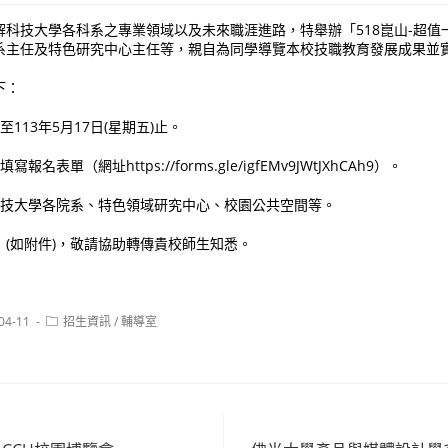
解科技大學各科系之專業領域以及未來職涯進路，特舉辦「518崑山-超值
系主任及特色研究中心主任等，親自為同學導覽本校技職教育發展成果並
下：
至113年5月17日(星期五)止。
名表單（網址https://forms.gle/igfEMv9JWtJXhCAh9）。
山科技大學各院系、特色領域研究中心、校園公共空間等。
(如附件)，敬請協助轉傳貴校師生知悉。
Post
04-11
招生資訊
/
輔導室
:
category: