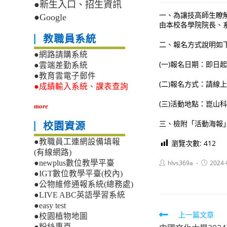
●新生入口、招生資訊
一、為讓技高師生瞭
●Google
由本校各學院院長、
教職員系統
二、報名方式說明如
●網路請購系統
(一)報名日期：即日起
●雲端差勤系統
●教育雲電子郵件
(二)報名方式：請線上填寫報
●成績輸入系統、課表查詢
(三)活動地點：崑
more
三、檢附「活動海報」
校園資源
●教職員工連網設備填報
瀏覽次數:
412
(有線網路)
Post
Post
hlvs369a
2024-
●newplus數位教學平臺
author:
published
●IGT數位教學平臺(校內)
●公物維修通報系統(總務處)
●LIVE ABC英語學習系統
●easy test
Read
上一篇文章
●校園植物地圖
●粉絲專頁