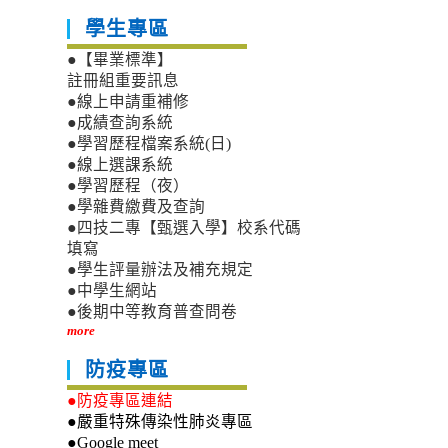
學生專區
●【畢業標準】
註冊組重要訊息
●線上申請重補修
●成績查詢系統
●學習歷程檔案系統(日)
●線上選課系統
●學習歷程（夜）
●學雜費繳費及查詢
●四技二專【甄選入學】校系代碼
填寫
●學生評量辦法及補充規定
●中學生網站
●後期中等教育普查問卷
more
防疫專區
●防疫專區連結
●嚴重特殊傳染性肺炎專區
●Google meet