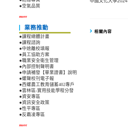
中國文化大學2024
more
●空氣品質
articles
more
業務推動
相關內容
●課程總體計畫
●課程諮詢
●中途離校填報
●員工協助方案
●職業安全衛生管理
●內部控制聲明書
●申請補發【畢業證書】說明
●螺聲校刊電子報
●西螺農工教育儲蓄402專戶
●雲林區-實用技能學程分發
●資安專區
●資訊安全政策
●性平專區
●反霸凌專區
more