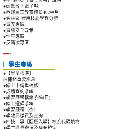
●申請補發【畢業證書】說明
●螺聲校刊電子報
●西螺農工教育儲蓄402專戶
●雲林區-實用技能學程分發
●資安專區
●資訊安全政策
●性平專區
●反霸凌專區
more
學生專區
●【畢業標準】
註冊組重要訊息
●線上申請重補修
●成績查詢系統
●學習歷程檔案系統(日)
●線上選課系統
●學習歷程（夜）
●學雜費繳費及查詢
●四技二專【甄選入學】校系代碼填寫
●學生評量辦法及補充規定