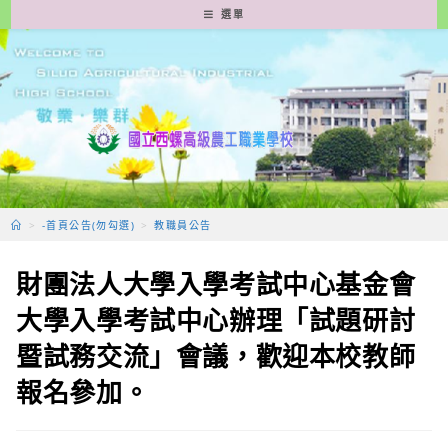
跳
選單
轉
至
主
要
內
容
>
-首頁公告(勿勾選)
>
教職員公告
財團法人大學入學考試中心基金會
大學入學考試中心辦理「試題研討
暨試務交流」會議，歡迎本校教師
報名參加。