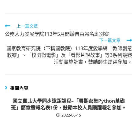
Read
上一篇文章
公務人力發展學院113年5月開辦自由報名班別案
more
下一篇文章
articles
國家教育研究院（下稱國教院）113年度愛學網「教師創意
教案」、「校園微電影」及「看影片說故事」等3系列競賽
活動實施計畫，鼓勵師生踴躍參加。
相關內容
國立臺北大學同步遠距課程–「暑期密集Python基礎
班」簡章暨報名表1份，鼓勵本校人員踴躍報名參加。
2022-06-15