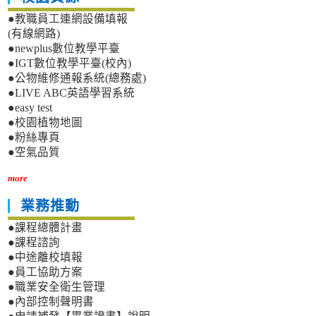
●教職員工連網設備填報
(有線網路)
●newplus數位教學平臺
●IGT數位教學平臺(校內)
●公物維修通報系統(總務處)
●LIVE ABC英語學習系統
●easy test
●校園植物地圖
●粉絲專頁
●空氣品質
more
業務推動
●課程總體計畫
●課程諮詢
●中途離校填報
●員工協助方案
●職業安全衛生管理
●內部控制聲明書