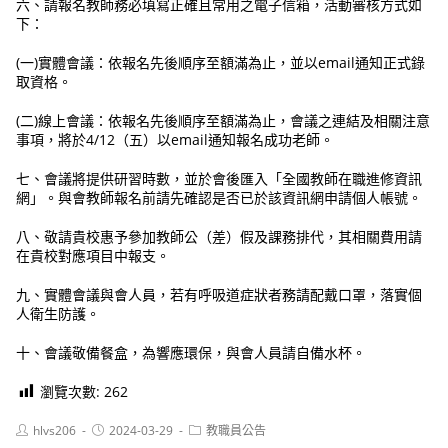
六、請報名教師務必填寫正確且常用之電子信箱，活動審核方式如
下：
(一)實體會議：依報名先後順序至額滿為止，並以email通知正式錄
取資格。
(二)線上會議：依報名先後順序至額滿為止，會議之連結及相關注意
事項，將於4/12（五）以email通知報名成功老師。
七、會議將提供研習時數，並於會後匯入「全國教師在職進修資訊
網」。與會教師報名前請先確認是否已於該資訊網申請個人帳號。
八、敬請貴校惠予參加教師公（差）假及課務排代，其相關費用請
在貴校對應項目中報支。
九、實體會議與會人員，若有呼吸道症狀者務請配戴口罩，落實個
人衛生防護。
十、會議敬備餐盒，為響應環保，與會人員請自備水杯。
瀏覽次數:
262
Post
Post
Post
hlvs206
2024-03-29
教職員公告
author:
published:
category: