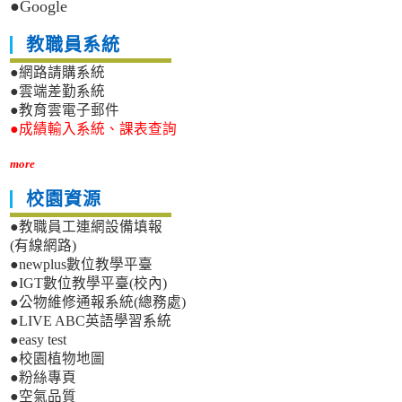
●Google
教職員系統
●網路請購系統
●雲端差勤系統
●教育雲電子郵件
●成績輸入系統、課表查詢
more
校園資源
●教職員工連網設備填報
(有線網路)
●newplus數位教學平臺
●IGT數位教學平臺(校內)
●公物維修通報系統(總務處)
●LIVE ABC英語學習系統
●easy test
●校園植物地圖
●粉絲專頁
●空氣品質