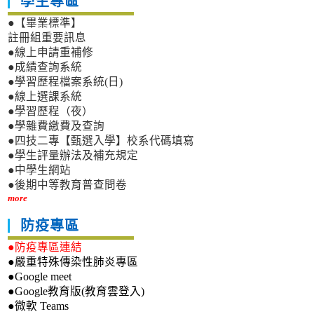
學生專區
●【畢業標準】
註冊組重要訊息
●線上申請重補修
●成績查詢系統
●學習歷程檔案系統(日)
●線上選課系統
●學習歷程（夜）
●學雜費繳費及查詢
●四技二專【甄選入學】校系代碼填寫
●學生評量辦法及補充規定
●中學生網站
●後期中等教育普查問卷
more
防疫專區
●防疫專區連結
●嚴重特殊傳染性肺炎專區
●Google meet
●Google教育版(教育雲登入)
●微軟 Teams