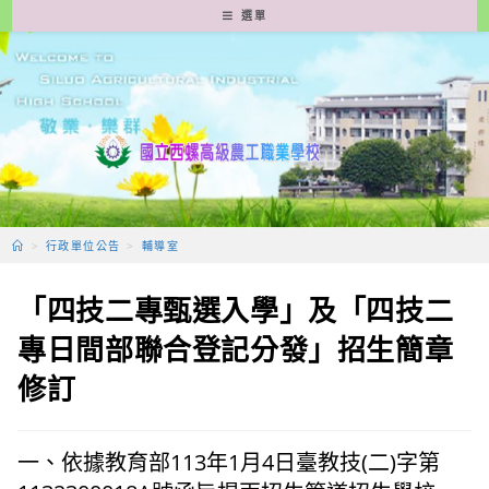
跳
選單
轉
至
主
要
內
容
>
行政單位公告
>
輔導室
「四技二專甄選入學」及「四技二
專日間部聯合登記分發」招生簡章
修訂
一、依據教育部113年1月4日臺教技(二)字第