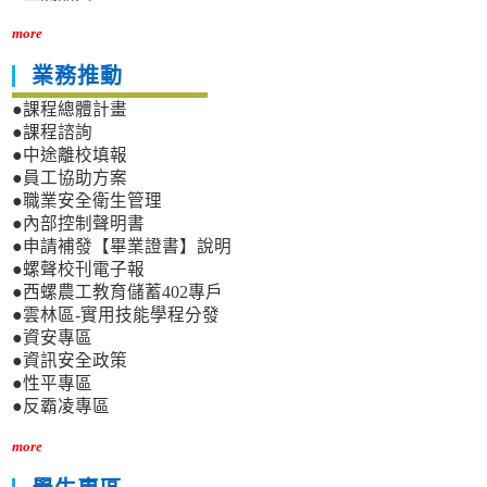
more
業務推動
●課程總體計畫
●課程諮詢
●中途離校填報
●員工協助方案
●職業安全衛生管理
●內部控制聲明書
●申請補發【畢業證書】說明
●螺聲校刊電子報
●西螺農工教育儲蓄402專戶
●雲林區-實用技能學程分發
●資安專區
●資訊安全政策
●性平專區
●反霸凌專區
more