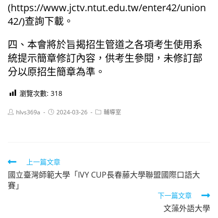
(https://www.jctv.ntut.edu.tw/enter42/union
42/)查詢下載。
四、本會將於旨揭招生管道之各項考生使用系
統提示簡章修訂內容，供考生參閱，未修訂部
分以原招生簡章為準。
瀏覽次數:
318
Post
Post
Post
hlvs369a
2024-03-26
輔導室
author:
published:
category:
Read
上一篇文章
國立臺灣師範大學「IVY CUP長春藤大學聯盟國際口語大
more
賽」
articles
下一篇文章
文藻外語大學