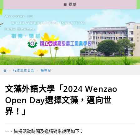
跳
選單
轉
至
主
要
內
容
>
行政單位公告
>
輔導室
文藻外語大學「2024 Wenzao
Open Day選擇文藻，邁向世
界！」
一、旨揭活動時間及邀請對象說明如下：