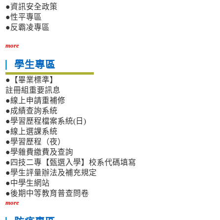
●資訊安全政策
●性平專區
●反霸凌專區
more
學生專區
●【畢業標準】
註冊組重要訊息
●線上申請重補修
●成績查詢系統
●學習歷程檔案系統(日)
●線上選課系統
●學習歷程（夜）
●學雜費繳費及查詢
●四技二專【甄選入學】校系代碼填寫
●學生評量辦法及補充規定
●中學生網站
●後期中等教育普查問卷
more