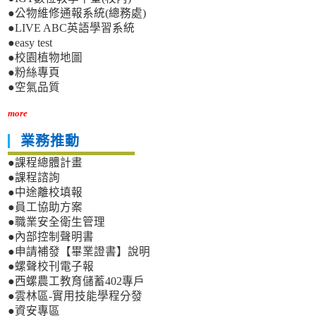
●公物維修通報系統(總務處)
●LIVE ABC英語學習系統
●easy test
●校園植物地圖
●粉絲專頁
●空氣品質
more
業務推動
●課程總體計畫
●課程諮詢
●中途離校填報
●員工協助方案
●職業安全衛生管理
●內部控制聲明書
●申請補發【畢業證書】說明
●螺聲校刊電子報
●西螺農工教育儲蓄402專戶
●雲林區-實用技能學程分發
●資安專區