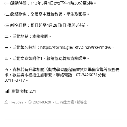
(一)活動時間：113年5月4日(六)下午1時30分至5時。
(二)邀請對象：全國高中職校教師、學生及家長。
(三)報名日期：即日起至4月28日(日)晚間8時前。
二、活動地點：本校校園。
三、活動報名網址：https://forms.gle/iRfvDih2WrkFYmdv6。
四、活動文宣如附件1，敦請協助轉知貴校師生。
五、貴校若有升學相關活動或學習歷程備審資料準備宣導等服務需
求，歡迎與本校招生處聯繫，聯絡電話：07-3426031分機
3711~3717。
瀏覽次數:
271
Post
Post
Post
hlvs369a
2024-03-20
招生資訊
/
輔導室
author:
published:
category: