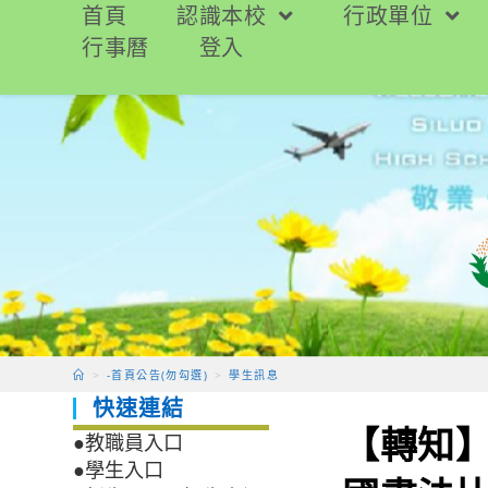
跳
首頁
認識本校
行政單位
轉
行事曆
登入
至
主
要
內
容
>
-首頁公告(勿勾選)
>
學生訊息
快速連結
【轉知】
●教職員入口
●學生入口