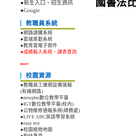
國書法
●新生入口、招生資訊
●Google
教職員系統
●網路請購系統
●雲端差勤系統
●教育雲電子郵件
●成績輸入系統、課表查詢
more
校園資源
●教職員工連網設備填報
(有線網路)
●newplus數位教學平臺
●IGT數位教學平臺(校內)
●公物維修通報系統(總務處)
●LIVE ABC英語學習系統
●easy test
●校園植物地圖
●粉絲專頁