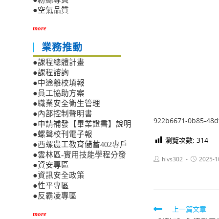
●空氣品質
more
業務推動
●課程總體計畫
●課程諮詢
●中途離校填報
●員工協助方案
●職業安全衛生管理
●內部控制聲明書
922b6671-0b85-48d
●申請補發【畢業證書】說明
●螺聲校刊電子報
瀏覽次數:
314
●西螺農工教育儲蓄402專戶
●雲林區-實用技能學程分發
Post
Post
hlvs302
2025-1
●資安專區
author:
published:
●資訊安全政策
●性平專區
●反霸凌專區
Read
上一篇文章
more