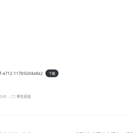
f-a712-117b92d4a8a2
下載
Post
0-01
學生訊息
category: