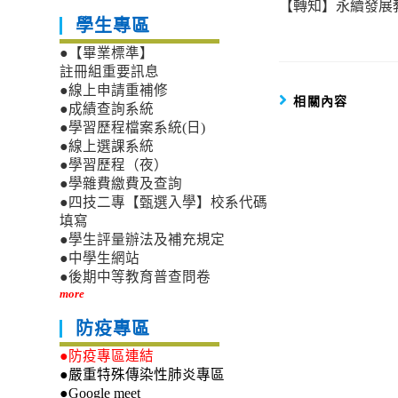
【轉知】永續發展
more
學生專區
articles
●【畢業標準】
註冊組重要訊息
●線上申請重補修
相關內容
●成績查詢系統
●學習歷程檔案系統(日)
●線上選課系統
●學習歷程（夜）
●學雜費繳費及查詢
●四技二專【甄選入學】校系代碼
填寫
●學生評量辦法及補充規定
●中學生網站
●後期中等教育普查問卷
more
防疫專區
●防疫專區連結
●嚴重特殊傳染性肺炎專區
●Google meet