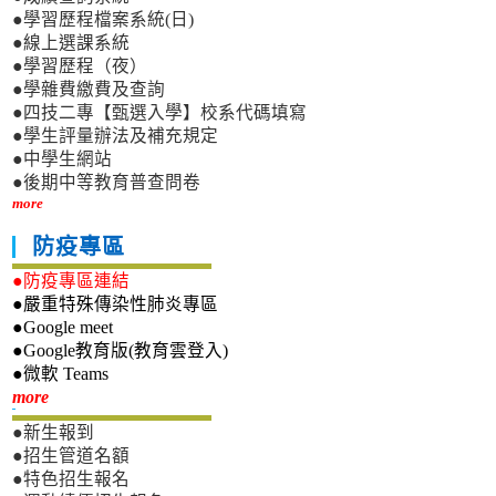
●學習歷程檔案系統(日)
●線上選課系統
●學習歷程（夜）
●學雜費繳費及查詢
●四技二專【甄選入學】校系代碼填寫
●學生評量辦法及補充規定
●中學生網站
●後期中等教育普查問卷
more
防疫專區
●防疫專區連結
●嚴重特殊傳染性肺炎專區
●Google meet
●Google教育版(教育雲登入)
●微軟 Teams
新生專區
more
●新生報到
●招生管道名額
●特色招生報名