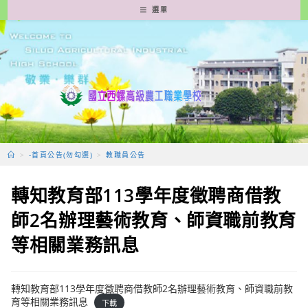
跳
選單
轉
至
主
要
內
容
>
-首頁公告(勿勾選)
>
教職員公告
轉知教育部113學年度徵聘商借教
師2名辦理藝術教育、師資職前教育
等相關業務訊息
轉知教育部113學年度徵聘商借教師2名辦理藝術教育、師資職前教
育等相關業務訊息
下載