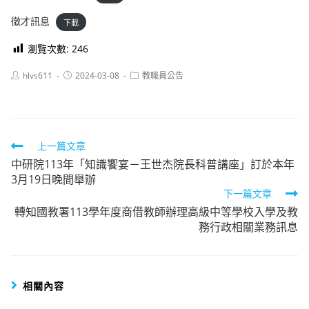
徵才訊息
下載
瀏覽次數:
246
Post
Post
Post
hlvs611
2024-03-08
教職員公告
author:
published:
category:
Read
上一篇文章
中研院113年「知識饗宴－王世杰院長科普講座」訂於本年
more
3月19日晚間舉辦
articles
下一篇文章
轉知國教署113學年度商借教師辦理高級中等學校入學及教
務行政相關業務訊息
相關內容