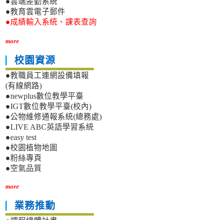
●雲端差勤系統
●教育雲電子郵件
●成績輸入系統、課表查詢
more
校園資源
●教職員工連網設備填報
(有線網路)
●newplus數位教學平臺
●IGT數位教學平臺(校內)
●公物維修通報系統(總務處)
●LIVE ABC英語學習系統
●easy test
●校園植物地圖
●粉絲專頁
●空氣品質
more
業務推動