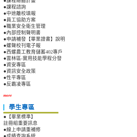
●課程總體計畫
●課程諮詢
●中途離校填報
●員工協助方案
●職業安全衛生管理
●內部控制聲明書
●申請補發【畢業證書】說明
●螺聲校刊電子報
●西螺農工教育儲蓄402專戶
●雲林區-實用技能學程分發
●資安專區
●資訊安全政策
●性平專區
●反霸凌專區
more
學生專區
●【畢業標準】
註冊組重要訊息
●線上申請重補修
●成績查詢系統