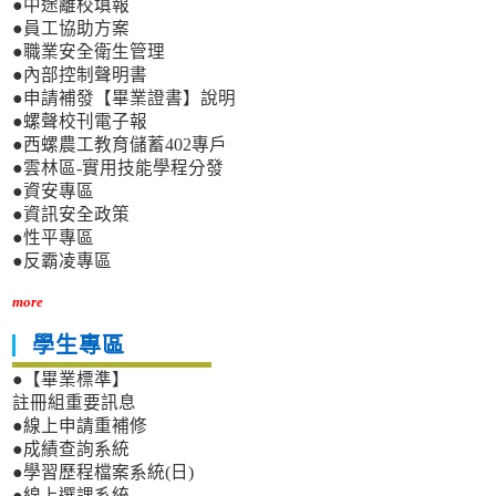
●中途離校填報
●員工協助方案
●職業安全衛生管理
●內部控制聲明書
●申請補發【畢業證書】說明
●螺聲校刊電子報
●西螺農工教育儲蓄402專戶
●雲林區-實用技能學程分發
●資安專區
●資訊安全政策
●性平專區
●反霸凌專區
more
學生專區
●【畢業標準】
註冊組重要訊息
●線上申請重補修
●成績查詢系統
●學習歷程檔案系統(日)
●線上選課系統