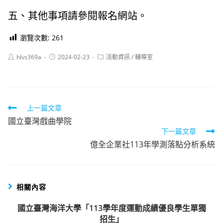
五、其他事項請參閱報名網站。
瀏覽次數:
261
Post
Post
Post
hlvs369a
2024-02-23
活動資訊
/
輔導室
author:
published:
category:
Read
上一篇文章
國立臺灣戲曲學院
more
下一篇文章
articles
億全企業社113年學測落點分析系統
相關內容
國立臺灣海洋大學「113學年度運動成績優良學生單獨
招生」