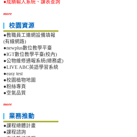
●成績輸入系統、課表查詢
more
校園資源
●教職員工連網設備填報
(有線網路)
●newplus數位教學平臺
●IGT數位教學平臺(校內)
●公物維修通報系統(總務處)
●LIVE ABC英語學習系統
●easy test
●校園植物地圖
●粉絲專頁
●空氣品質
more
業務推動
●課程總體計畫
●課程諮詢