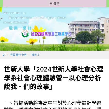
跳
選單
轉
至
主
要
內
容
>
行政單位公告
>
輔導室
世新大學「2024世新大學社會心理
學系社會心理體驗營－以心理分析
說我‧們的故事」
一、旨揭活動將為高中生對於心理學設計學習