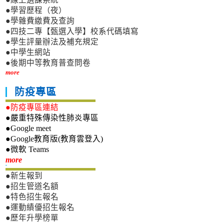
●學習歷程（夜）
●學雜費繳費及查詢
●四技二專【甄選入學】校系代碼填寫
●學生評量辦法及補充規定
●中學生網站
●後期中等教育普查問卷
more
防疫專區
●防疫專區連結
●嚴重特殊傳染性肺炎專區
●Google meet
●Google教育版(教育雲登入)
●微軟 Teams
新生專區
more
●新生報到
●招生管道名額
●特色招生報名
●運動績優招生報名
●歷年升學榜單