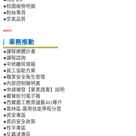
●校園植物地圖
●粉絲專頁
●空氣品質
more
業務推動
●課程總體計畫
●課程諮詢
●中途離校填報
●員工協助方案
●職業安全衛生管理
●內部控制聲明書
●申請補發【畢業證書】說明
●螺聲校刊電子報
●西螺農工教育儲蓄402專戶
●雲林區-實用技能學程分發
●資安專區
●資訊安全政策
●性平專區
●反霸凌專區