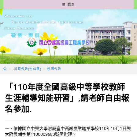
跳
選單
轉
至
主
要
內
容
>
-首頁公告(勿勾選)
>
校園公告
「110年度全國高級中等學校教師
生涯輔導知能研習」,請老師自由報
名參加.
一、依據國立中興大學附屬臺中高級農業職業學校110年10月1日興
大附農輔字第1100009683號函辦理。