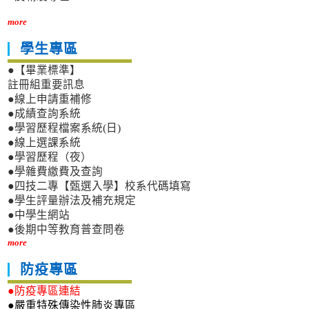
more
學生專區
●【畢業標準】
註冊組重要訊息
●線上申請重補修
●成績查詢系統
●學習歷程檔案系統(日)
●線上選課系統
●學習歷程（夜）
●學雜費繳費及查詢
●四技二專【甄選入學】校系代碼填寫
●學生評量辦法及補充規定
●中學生網站
●後期中等教育普查問卷
more
防疫專區
●防疫專區連結
●嚴重特殊傳染性肺炎專區