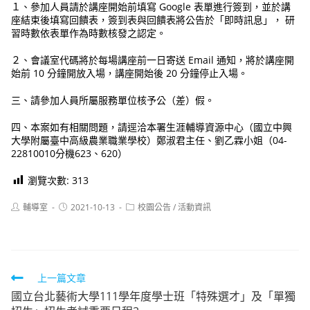
１、參加人員請於講座開始前填寫 Google 表單進行簽到，並於講
座結束後填寫回饋表，簽到表與回饋表將公告於「即時訊息」， 研
習時數依表單作為時數核發之認定。
２、會議室代碼將於每場講座前一日寄送 Email 通知，將於講座開
始前 10 分鐘開放入場，講座開始後 20 分鐘停止入場。
三、請參加人員所屬服務單位核予公（差）假。
四、本案如有相關問題，請逕洽本署生涯輔導資源中心（國立中興
大學附屬臺中高級農業職業學校）鄭淑君主任、劉乙霖小姐（04-
22810010分機623、620）
瀏覽次數:
313
Post
Post
Post
輔導室
2021-10-13
校園公告
/
活動資訊
author:
published:
category:
Read
上一篇文章
國立台北藝術大學111學年度學士班「特殊選才」及「單獨
more