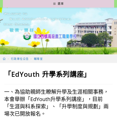
跳
選單
轉
至
主
要
內
容
>
行政單位公告
>
輔導室
「EdYouth 升學系列講座」
一、為協助親師生瞭解升學及生涯相關事務，
本會舉辦「EdYouth升學系列講座」，目前
「生涯與科系探索」、「升學制度與規劃」兩
場次已開放報名。