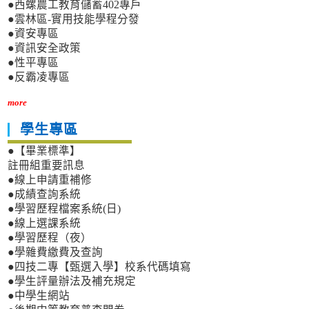
●西螺農工教育儲蓄402專戶
●雲林區-實用技能學程分發
●資安專區
●資訊安全政策
●性平專區
●反霸凌專區
more
學生專區
●【畢業標準】
註冊組重要訊息
●線上申請重補修
●成績查詢系統
●學習歷程檔案系統(日)
●線上選課系統
●學習歷程（夜）
●學雜費繳費及查詢
●四技二專【甄選入學】校系代碼填寫
●學生評量辦法及補充規定
●中學生網站