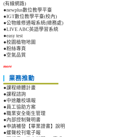
(有線網路)
●newplus數位教學平臺
●IGT數位教學平臺(校內)
●公物維修通報系統(總務處)
●LIVE ABC英語學習系統
●easy test
●校園植物地圖
●粉絲專頁
●空氣品質
more
業務推動
●課程總體計畫
●課程諮詢
●中途離校填報
●員工協助方案
●職業安全衛生管理
●內部控制聲明書
●申請補發【畢業證書】說明
●螺聲校刊電子報