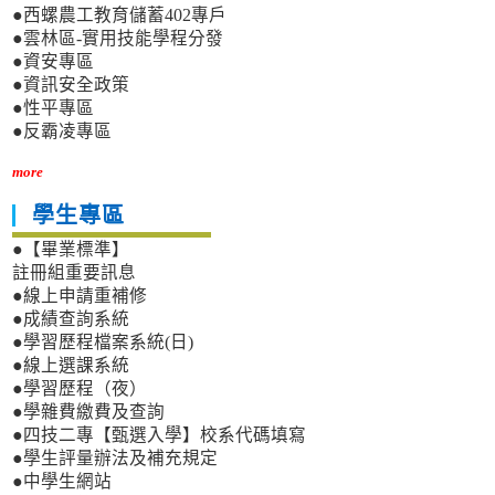
●西螺農工教育儲蓄402專戶
●雲林區-實用技能學程分發
●資安專區
●資訊安全政策
●性平專區
●反霸凌專區
more
學生專區
●【畢業標準】
註冊組重要訊息
●線上申請重補修
●成績查詢系統
●學習歷程檔案系統(日)
●線上選課系統
●學習歷程（夜）
●學雜費繳費及查詢
●四技二專【甄選入學】校系代碼填寫
●學生評量辦法及補充規定
●中學生網站