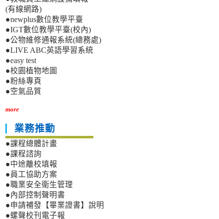
(有線網路)
●newplus數位教學平臺
●IGT數位教學平臺(校內)
●公物維修通報系統(總務處)
●LIVE ABC英語學習系統
●easy test
●校園植物地圖
●粉絲專頁
●空氣品質
more
業務推動
●課程總體計畫
●課程諮詢
●中途離校填報
●員工協助方案
●職業安全衛生管理
●內部控制聲明書
●申請補發【畢業證書】說明
●螺聲校刊電子報