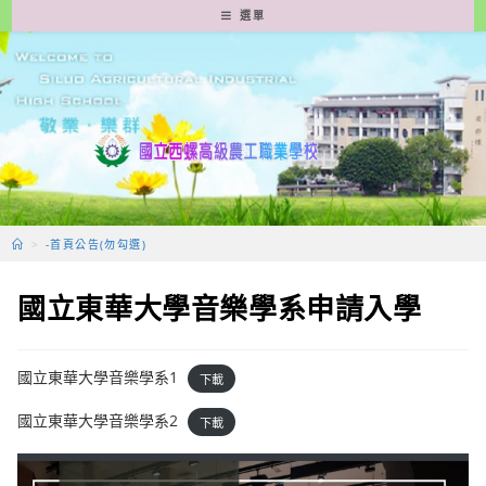
跳
選單
轉
至
主
要
內
容
>
-首頁公告(勿勾選)
國立東華大學音樂學系申請入學
國立東華大學音樂學系1
下載
國立東華大學音樂學系2
下載