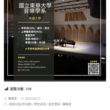
瀏覽次數:
338
Post
Post
輔導室
2025-03-21
author:
published:
Post
-首頁公告(勿勾選)
/
學生訊息
/
招生資訊
/
輔導室
category: