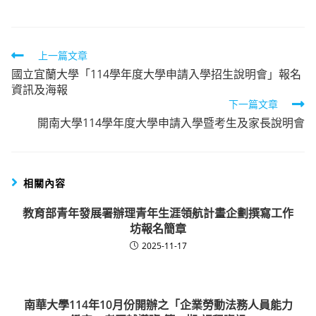
Read
上一篇文章
國立宜蘭大學「114學年度大學申請入學招生說明會」報名
more
資訊及海報
articles
下一篇文章
開南大學114學年度大學申請入學暨考生及家長說明會
相關內容
教育部青年發展署辦理青年生涯領航計畫企劃撰寫工作
坊報名簡章
2025-11-17
南華大學114年10月份開辦之「企業勞動法務人員能力