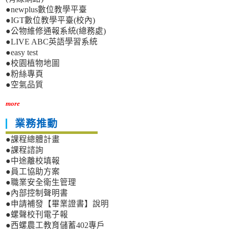
●newplus數位教學平臺
●IGT數位教學平臺(校內)
●公物維修通報系統(總務處)
●LIVE ABC英語學習系統
●easy test
●校園植物地圖
●粉絲專頁
●空氣品質
more
業務推動
●課程總體計畫
●課程諮詢
●中途離校填報
●員工協助方案
●職業安全衛生管理
●內部控制聲明書
●申請補發【畢業證書】說明
●螺聲校刊電子報
●西螺農工教育儲蓄402專戶