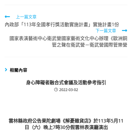
Read
上一篇文章
內政部「113年全國孝行獎活動實施計畫」實施計畫1份
more
下一篇文章
articles
國家表演藝術中心衛武營國家藝術文化中心辦理《歐洲銅
管之聲在衛武營－衛武營國際管樂營
相關內容
身心障礙者融合式會議及活動參考指引
2022-03-02
雲林縣政府公告果陀劇場《解憂雜貨店》於113年5月11
日（六）晚上7時30分假雲林表演廳演出