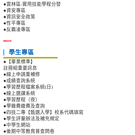
●雲林區-實用技能學程分發
●資安專區
●資訊安全政策
●性平專區
●反霸凌專區
more
學生專區
●【畢業標準】
註冊組重要訊息
●線上申請重補修
●成績查詢系統
●學習歷程檔案系統(日)
●線上選課系統
●學習歷程（夜）
●學雜費繳費及查詢
●四技二專【甄選入學】校系代碼填寫
●學生評量辦法及補充規定
●中學生網站
●後期中等教育普查問卷