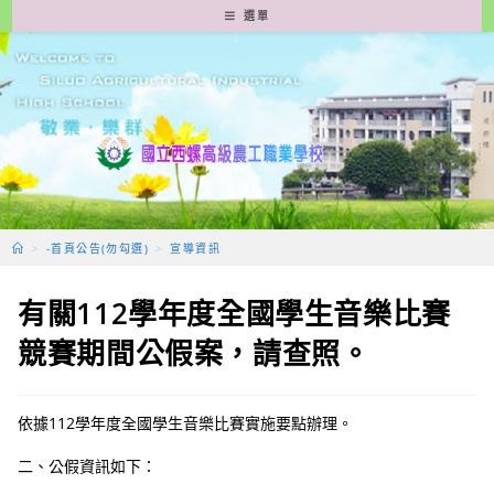
跳
選單
轉
至
主
要
內
容
>
-首頁公告(勿勾選)
>
宣導資訊
有關112學年度全國學生音樂比賽
競賽期間公假案，請查照。
依據112學年度全國學生音樂比賽實施要點辦理。
二、公假資訊如下：