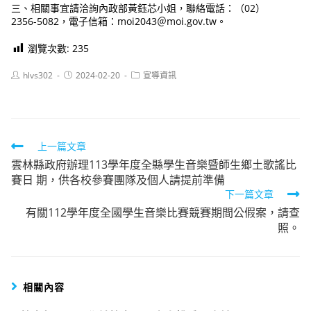
三、相關事宜請洽詢內政部黃鈺芯小姐，聯絡電話：（02）
2356-5082，電子信箱：moi2043＠moi.gov.tw。
瀏覽次數:
235
Post
Post
Post
hlvs302
2024-02-20
宣導資訊
author:
published:
category:
Read
上一篇文章
雲林縣政府辦理113學年度全縣學生音樂暨師生鄉土歌謠比
more
賽日 期，供各校參賽團隊及個人請提前準備
articles
下一篇文章
有關112學年度全國學生音樂比賽競賽期間公假案，請查
照。
相關內容