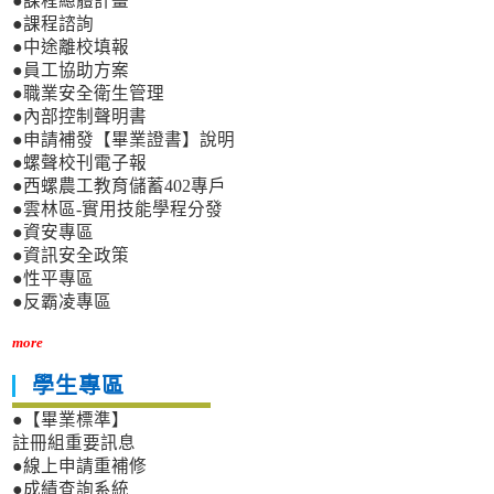
●課程總體計畫
●課程諮詢
●中途離校填報
●員工協助方案
●職業安全衛生管理
●內部控制聲明書
●申請補發【畢業證書】說明
●螺聲校刊電子報
●西螺農工教育儲蓄402專戶
●雲林區-實用技能學程分發
●資安專區
●資訊安全政策
●性平專區
●反霸凌專區
more
學生專區
●【畢業標準】
註冊組重要訊息
●線上申請重補修
●成績查詢系統