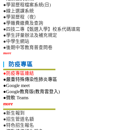
●學習歷程檔案系統(日)
●線上選課系統
●學習歷程（夜）
●學雜費繳費及查詢
●四技二專【甄選入學】校系代碼填寫
●學生評量辦法及補充規定
●中學生網站
●後期中等教育普查問卷
more
防疫專區
●防疫專區連結
●嚴重特殊傳染性肺炎專區
●Google meet
●Google教育版(教育雲登入)
●微軟 Teams
新生專區
more
●新生報到
●招生管道名額
●特色招生報名