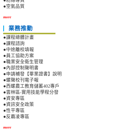
●粉絲專頁
●空氣品質
more
業務推動
●課程總體計畫
●課程諮詢
●中途離校填報
●員工協助方案
●職業安全衛生管理
●內部控制聲明書
●申請補發【畢業證書】說明
●螺聲校刊電子報
●西螺農工教育儲蓄402專戶
●雲林區-實用技能學程分發
●資安專區
●資訊安全政策
●性平專區
●反霸凌專區
more