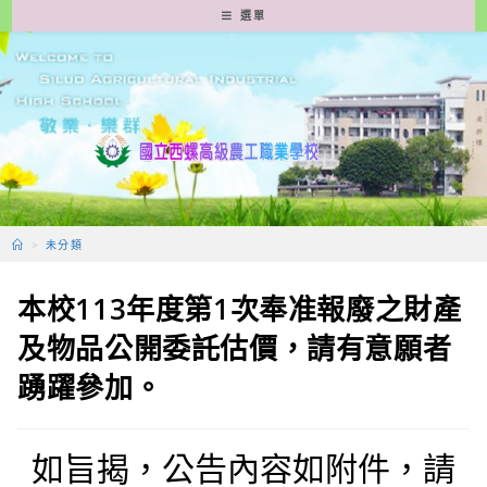
跳
選單
轉
至
主
要
內
容
>
未分類
本校113年度第1次奉准報廢之財產
及物品公開委託估價，請有意願者
踴躍參加。
如旨揭，公告內容如附件，請