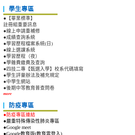
學生專區
●【畢業標準】
註冊組重要訊息
●線上申請重補修
●成績查詢系統
●學習歷程檔案系統(日)
●線上選課系統
●學習歷程（夜）
●學雜費繳費及查詢
●四技二專【甄選入學】校系代碼填寫
●學生評量辦法及補充規定
●中學生網站
●後期中等教育普查問卷
more
防疫專區
●防疫專區連結
●嚴重特殊傳染性肺炎專區
●Google meet
●Google教育版(教育雲登入)