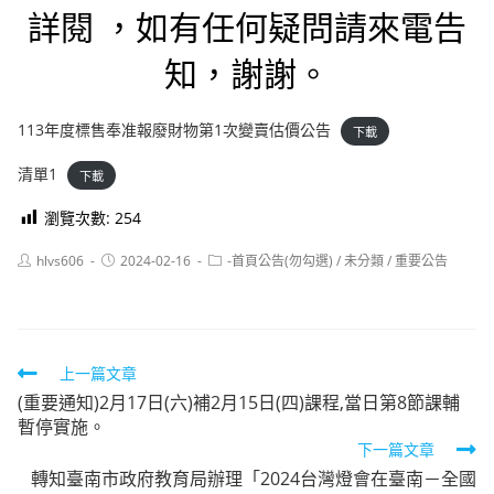
詳閱 ，如有任何疑問請來電告
知，謝謝。
113年度標售奉准報廢財物第1次變賣估價公告
下載
清單1
下載
瀏覽次數:
254
Post
Post
Post
hlvs606
2024-02-16
-首頁公告(勿勾選)
/
未分類
/
重要公告
author:
published:
category:
Read
上一篇文章
(重要通知)2月17日(六)補2月15日(四)課程,當日第8節課輔
more
暫停實施。
articles
下一篇文章
轉知臺南市政府教育局辦理「2024台灣燈會在臺南－全國