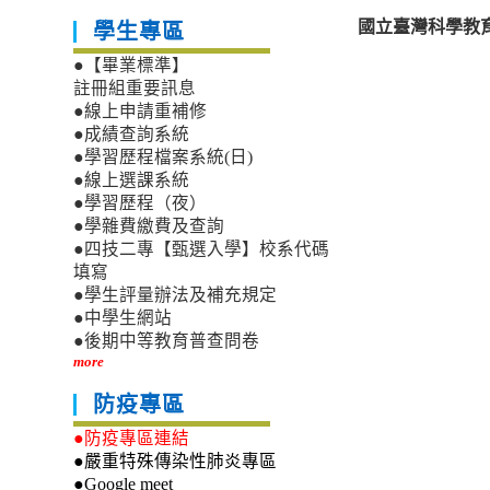
國立臺灣科學教育
學生專區
●【畢業標準】
註冊組重要訊息
●線上申請重補修
●成績查詢系統
●學習歷程檔案系統(日)
●線上選課系統
●學習歷程（夜）
●學雜費繳費及查詢
●四技二專【甄選入學】校系代碼
填寫
●學生評量辦法及補充規定
●中學生網站
●後期中等教育普查問卷
more
防疫專區
●防疫專區連結
●嚴重特殊傳染性肺炎專區
●Google meet