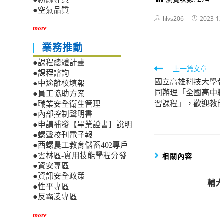
●空氣品質
Post
Post
hlvs206
2023-1
author:
published:
more
業務推動
●課程總體計畫
Read
上一篇文章
●課程諮詢
國立高雄科技大學
more
●中途離校填報
同辦理「全國高中
●員工協助方案
articles
習課程」，歡迎教
●職業安全衛生管理
●內部控制聲明書
●申請補發【畢業證書】說明
●螺聲校刊電子報
●西螺農工教育儲蓄402專戶
相關內容
●雲林區-實用技能學程分發
●資安專區
●資訊安全政策
輔
●性平專區
●反霸凌專區
more