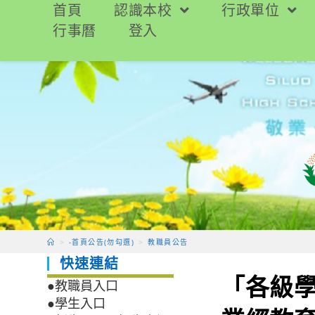
跳
首頁
認識本校
行政單位
轉
行事曆
登入
至
主
要
內
容
>
-首頁公告(勿勾選)
>
教職員公告
快速連結
「各級
●教職員入口
●學生入口