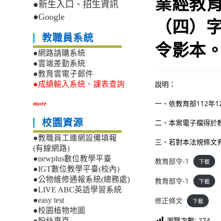
業經教育
●新生入口、招生資訊
●Google
（四）字
教職員系統
令影本
●網路請購系統
●雲端差勤系統
●教育雲電子郵件
說明：
●成績輸入系統、課表查詢
一、依教育部112年1
more
校園資源
二、本案電子檔得於教育部
●教職員工連網設備填報
三、若對本法規條文有
(有線網路)
●newplus數位教學平臺
教育部令-1
下載
●IGT數位教學平臺(校內)
●公物維修通報系統(總務處)
教育部令-1
下載
●LIVE ABC英語學習系統
修正條文
●easy test
下載
●校園植物地圖
瀏覽次數:
274
●粉絲專頁