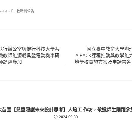
Post
2-19
教職員公告
category:
執行辦公室與健行科技大學共
國立臺中教育大學辦
職教師能源載具暨電動機車研
AIPACK課程推動與教學
師踴躍參加
地學校實施方案及申請書各
大苗圃【兒童照護未來設計思考】人培工 作坊，敬邀師生踴躍參
2024-09-30