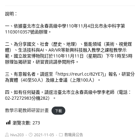
說明：
一、依據臺北市立永春高級中學110年11月4日北市永中科字第
1103010357號函辦理。
二、為分享國文、社會（歷史、地理）、藝能領域（美術、視覺媒
體）、生活技科與AI、AR/VR等新興科技融入教學之課程教學示
範，國立故宮博物院訂於110年11月11日（星期四）下午1時至5時
辦理旨揭研習，研習資訊請參閱附件。
三、有意報名者，請逕至「https://reurl.cc/82YE7j」報名，研習分
為實體（40至50人）及線上會議（上限100人）。
四、如有任何疑義，請逕洽臺北市立永春高級中學李老師（電話：
02-27272983分機282）。
教學示範教師研習計畫
下載
瀏覽次數:
273
Post
Post
Post
hlvs203
2021-11-05
教職員公告
author:
published:
category: