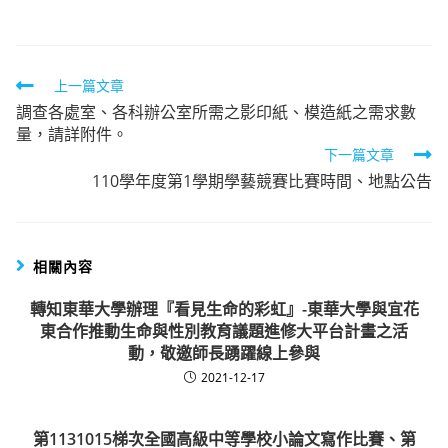
Read
上一篇文章
調查各處室、各科辦公室所需之影印紙、模造紙之需求數
more
量，請詳附件。
articles
下一篇文章
110學年度第1學期學藝競賽比賽時間、地點公告
相關內容
轉知東華大學辦理『看見生命的彩虹』-東華大學與宜花
東合作推動生命與性別教育議題進修大平台計畫之活
動，敬邀師長踴躍線上參與
2021-12-17
第1131015梯次全國高級中等學校小論文寫作比賽、第