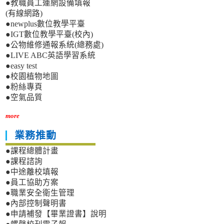
●教職員工連網設備填報
(有線網路)
●newplus數位教學平臺
●IGT數位教學平臺(校內)
●公物維修通報系統(總務處)
●LIVE ABC英語學習系統
●easy test
●校園植物地圖
●粉絲專頁
●空氣品質
more
業務推動
●課程總體計畫
●課程諮詢
●中途離校填報
●員工協助方案
●職業安全衛生管理
●內部控制聲明書
●申請補發【畢業證書】說明