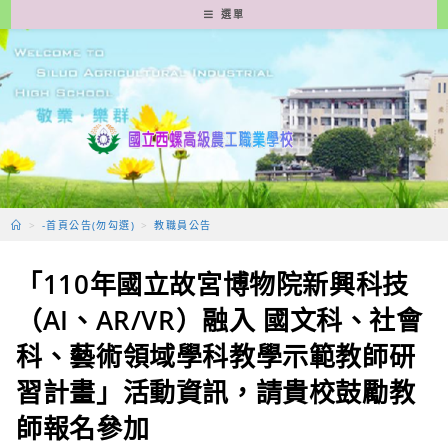
跳
選單
轉
至
主
要
內
容
>
-首頁公告(勿勾選)
>
教職員公告
「110年國立故宮博物院新興科技
（AI、AR/VR）融入 國文科、社會
科、藝術領域學科教學示範教師研
習計畫」活動資訊，請貴校鼓勵教
師報名參加