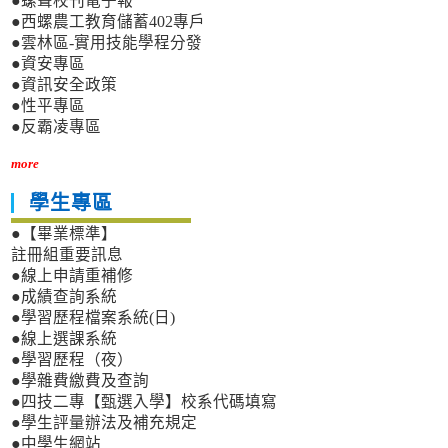
●螺聲校刊電子報
●西螺農工教育儲蓄402專戶
●雲林區-實用技能學程分發
●資安專區
●資訊安全政策
●性平專區
●反霸凌專區
more
學生專區
●【畢業標準】
註冊組重要訊息
●線上申請重補修
●成績查詢系統
●學習歷程檔案系統(日)
●線上選課系統
●學習歷程（夜）
●學雜費繳費及查詢
●四技二專【甄選入學】校系代碼填寫
●學生評量辦法及補充規定
●中學生網站