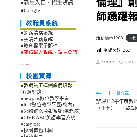
倫理』
●新生入口、招生資訊
●Google
師踴躍
教職員系統
●網路請購系統
活動簡章1208
下載
●雲端差勤系統
●教育雲電子郵件
瀏覽次數:
263
●成績輸入系統、課表查詢
Post
Post
hlvs206
2023-1
more
author:
published:
校園資源
●教職員工連網設備填報
(有線網路)
Read
上一篇文章
●newplus數位教學平臺
辦理112學年度
more
●IGT數位教學平臺(校內)
（十七）」，鼓勵
articles
●公物維修通報系統(總務處)
●LIVE ABC英語學習系統
●easy test
●校園植物地圖
●粉絲專頁