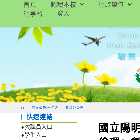
跳
首頁
認識本校
行政單位
轉
行事曆
登入
至
主
要
內
容
>
-首頁公告(勿勾選)
>
教職員公告
快速連結
國立陽明
●教職員入口
●學生入口