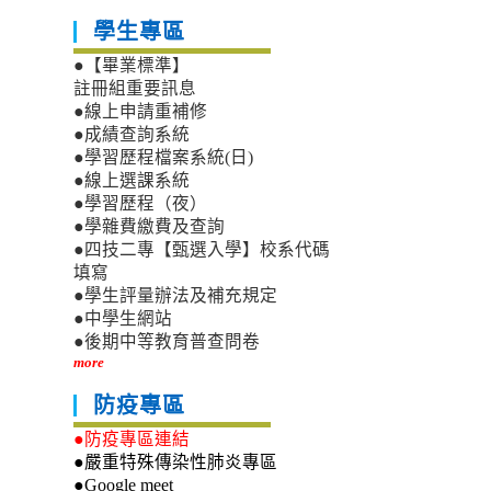
學生專區
●【畢業標準】
註冊組重要訊息
●線上申請重補修
●成績查詢系統
●學習歷程檔案系統(日)
●線上選課系統
●學習歷程（夜）
●學雜費繳費及查詢
●四技二專【甄選入學】校系代碼
填寫
●學生評量辦法及補充規定
●中學生網站
●後期中等教育普查問卷
more
防疫專區
●防疫專區連結
●嚴重特殊傳染性肺炎專區
●Google meet