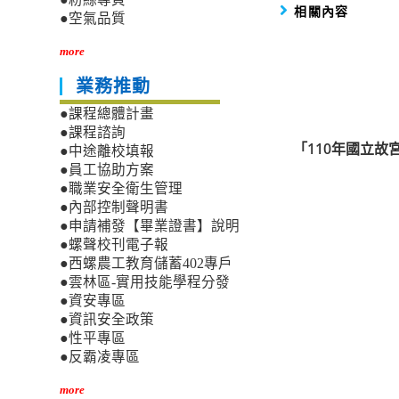
相關內容
●空氣品質
more
業務推動
●課程總體計畫
●課程諮詢
「110年國立故
●中途離校填報
●員工協助方案
●職業安全衛生管理
●內部控制聲明書
●申請補發【畢業證書】說明
●螺聲校刊電子報
●西螺農工教育儲蓄402專戶
●雲林區-實用技能學程分發
●資安專區
●資訊安全政策
●性平專區
●反霸凌專區
more