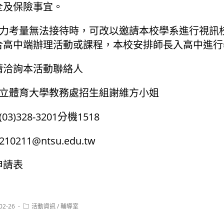
全及保險事宜。
、人力考量無法接待時，可改以邀請本校學系進行視訊
合高中端辦理活動或課程，本校安排師長入高中進行
請洽詢本活動聯絡人
國立體育大學教務處招生組謝維方小姐
3)328-3201分機1518
0211@ntsu.edu.tw
申請表
Post
02-26
活動資訊
/
輔導室
:
category: