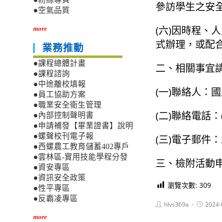
參訪學生之安
●空氣品質
(六)因時程
more
式辦理，或配
業務推動
●課程總體計畫
二、相關事宜
●課程諮詢
●中途離校填報
(一)聯絡人：
●員工協助方案
●職業安全衛生管理
(二)聯絡電話：(0
●內部控制聲明書
●申請補發【畢業證書】說明
●螺聲校刊電子報
(三)電子郵件：21
●西螺農工教育儲蓄402專戶
●雲林區-實用技能學程分發
三、檢附活動
●資安專區
●資訊安全政策
瀏覽次數:
309
●性平專區
●反霸凌專區
Post
Post
hlvs369a
2024-
author:
published
more