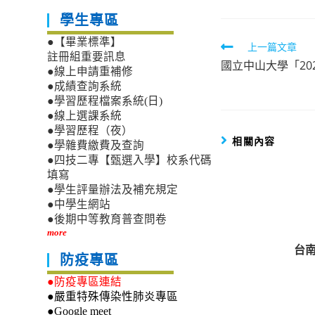
學生專區
●【畢業標準】
Read
上一篇文章
註冊組重要訊息
國立中山大學「20
more
●線上申請重補修
articles
●成績查詢系統
●學習歷程檔案系統(日)
●線上選課系統
●學習歷程（夜）
相關內容
●學雜費繳費及查詢
●四技二專【甄選入學】校系代碼
填寫
●學生評量辦法及補充規定
●中學生網站
●後期中等教育普查問卷
more
台
防疫專區
●防疫專區連結
●嚴重特殊傳染性肺炎專區
●Google meet