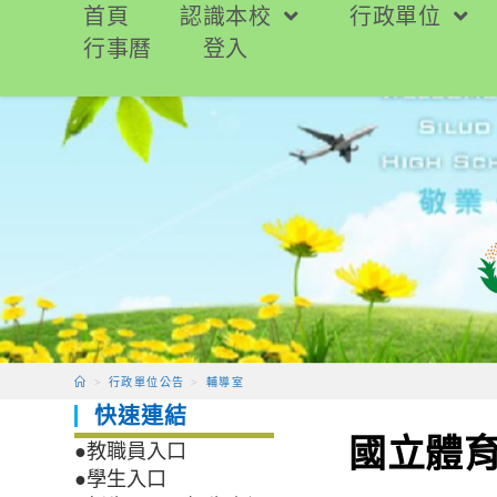
跳
首頁
認識本校
行政單位
轉
行事曆
登入
至
主
要
內
容
>
行政單位公告
>
輔導室
快速連結
國立體
●教職員入口
●學生入口