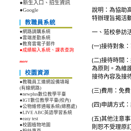
●新生入口、招生資訊
說明：為協助
●Google
特辦理旨揭活
教職員系統
一、蒞校參訪
●網路請購系統
●雲端差勤系統
●教育雲電子郵件
(一)接待對象
●成績輸入系統、課表查詢
(二)接待時
more
為原則。為維
校園資源
接待內容及接
●教職員工連網設備填報
(有線網路)
(三)費用：免
●newplus數位教學平臺
●IGT數位教學平臺(校內)
(四)申請方式
●公物維修通報系統(總務處)
●LIVE ABC英語學習系統
(五)其他注意
●easy test
●校園植物地圖
則恕不受理原
●粉絲專頁