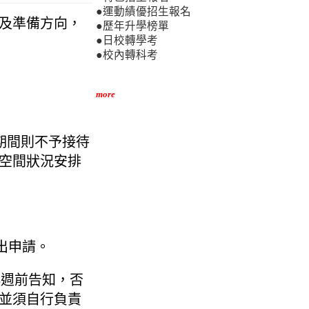
●運動績優招生報名
及準備方向，
●歷年升學榜單
●日校轉學考
●校內轉科考
more
期間則不予接待
空間狀況安排
出申請。
3週前告知，否
並須自行負責