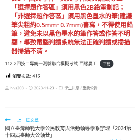
「
選擇題作答區」須用黑色2B鉛筆劃記；
「非選擇題作答區」須用黑色墨水的筆(建議
筆尖粗約0.5mm~0.7mm)書寫，不得使用鉛
筆，避免未以黑色墨水的筆作答或作答不明
顯，導致電腦判讀系統無法正確判讀或掃描
器掃描不清。
112-2四技二專統一測驗聯合模擬考試-西螺農工
下載
瀏覽次數:
416
Post
Post
Post
hlvs203
2023-11-23
學生訊息
/
重要公告
author:
published:
category:
Read
上一篇文章
國立臺灣師範大學公民教育與活動領導學系辦理「2024第
more
十四屆臺師大公領營」
articles