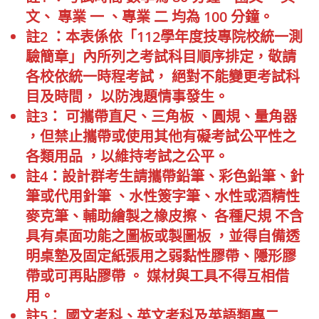
文、 專業 一 、專業 二 均為 100 分鐘。
註2 ：本表係依「112學年度技專院校統一測
驗簡章」內所列之考試科目順序排定，敬請
各校依統一時程考試， 絕對不能變更考試科
目及時間， 以防洩題情事發生。
註3
：
可攜帶直尺、三角板 、圓規、量角器
，但禁止攜帶或使用其他有礙考試公平性之
各類用品 ，以維持考試之公平。
註4
：
設計群考生請攜帶鉛筆、彩色鉛筆、針
筆或代用針筆 、水性簽字筆、水性或酒精性
麥克筆、輔助繪製之橡皮擦、 各種尺規 不含
具有桌面功能之圖板或製圖板 ，並得自備透
明桌墊及固定紙張用之弱黏性膠帶、隱形膠
帶或可再貼膠帶 。 媒材與工具不得互相借
用。
註5
：
國文考科、英文考科及英語類專二