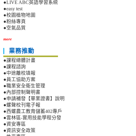
●LIVE ABC英語學習系統
●easy test
●校園植物地圖
●粉絲專頁
●空氣品質
more
業務推動
●課程總體計畫
●課程諮詢
●中途離校填報
●員工協助方案
●職業安全衛生管理
●內部控制聲明書
●申請補發【畢業證書】說明
●螺聲校刊電子報
●西螺農工教育儲蓄402專戶
●雲林區-實用技能學程分發
●資安專區
●資訊安全政策