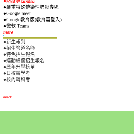
●防疫專區連結
●嚴重特殊傳染性肺炎專區
●Google meet
●Google教育版(教育雲登入)
●微軟 Teams
新生專區
more
●新生報到
●招生管道名額
●特色招生報名
●運動績優招生報名
●歷年升學榜單
●日校轉學考
●校內轉科考
more