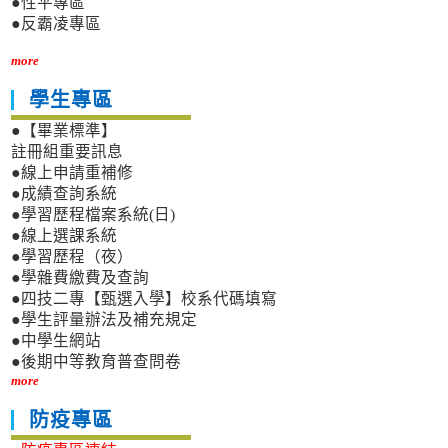
●性平專區
●反霸凌專區
more
學生專區
●【畢業標準】
註冊組重要訊息
●線上申請重補修
●成績查詢系統
●學習歷程檔案系統(日)
●線上選課系統
●學習歷程（夜）
●學雜費繳費及查詢
●四技二專【甄選入學】校系代碼填寫
●學生評量辦法及補充規定
●中學生網站
●後期中等教育普查問卷
more
防疫專區