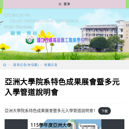
跳
選單
轉
至
主
要
內
容
>
-首頁公告(勿勾選)
>
校園公告
亞洲大學院系特色成果展會暨多元
入學管道說明會
亞洲大學院系特色成果展會暨多元入學管道說明會1
下載