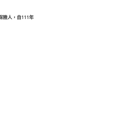
險人，自111年
」