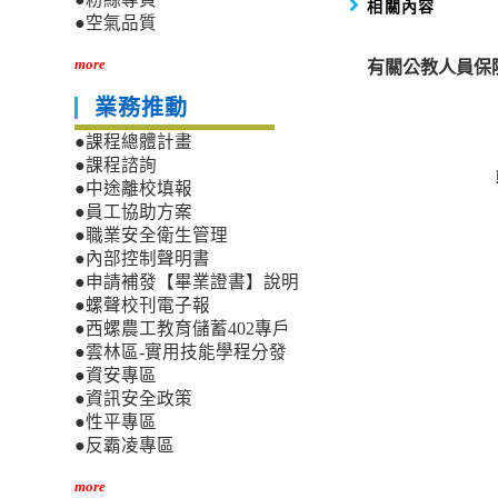
相關內容
●空氣品質
有關公教人員保
more
業務推動
●課程總體計畫
●課程諮詢
●中途離校填報
●員工協助方案
●職業安全衛生管理
●內部控制聲明書
●申請補發【畢業證書】說明
●螺聲校刊電子報
●西螺農工教育儲蓄402專戶
●雲林區-實用技能學程分發
●資安專區
●資訊安全政策
●性平專區
●反霸凌專區
more