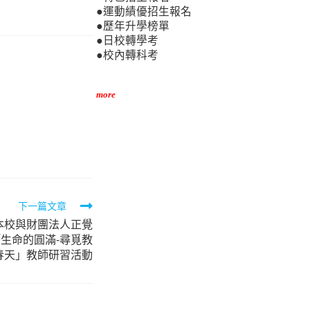
●運動績優招生報名
●歷年升學榜單
●日校轉學考
●校內轉科考
more
下一篇文章
本校與財團法人正覺
生命的圓滿-尋覓教
春天」教師研習活動