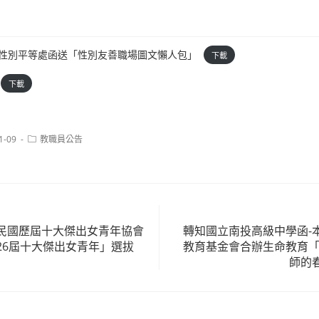
行政院性別平等處函送「性別友善職場圖文懶人包」
下載
下載
Post
1-09
教職員公告
category:
民國歷屆十大傑出女青年協會
轉知國立南投高級中學函-
26屆十大傑出女青年」選拔
教育基金會合辦生命教育「
師的