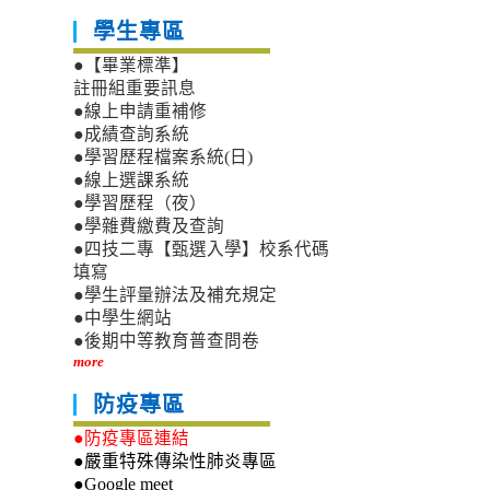
學生專區
●【畢業標準】
註冊組重要訊息
●線上申請重補修
●成績查詢系統
●學習歷程檔案系統(日)
●線上選課系統
●學習歷程（夜）
●學雜費繳費及查詢
●四技二專【甄選入學】校系代碼
填寫
●學生評量辦法及補充規定
●中學生網站
●後期中等教育普查問卷
more
防疫專區
●防疫專區連結
●嚴重特殊傳染性肺炎專區
●Google meet