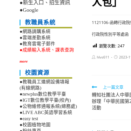
人包」
●新生入口、招生資訊
●Google
教職員系統
1121106-函轉
●網路請購系統
行政院性別平等處函
●雲端差勤系統
●教育雲電子郵件
瀏覽次數:
247
●成績輸入系統、課表查詢
Post
Post
hlvs611
2023-1
author:
published:
more
校園資源
●教職員工連網設備填報
Read
上一篇文章
(有線網路)
轉知社團法人中華
●newplus數位教學平臺
more
●IGT數位教學平臺(校內)
辦理「中華民國第
articles
●公物維修通報系統(總務處)
活動
●LIVE ABC英語學習系統
●easy test
●校園植物地圖
●粉絲專頁