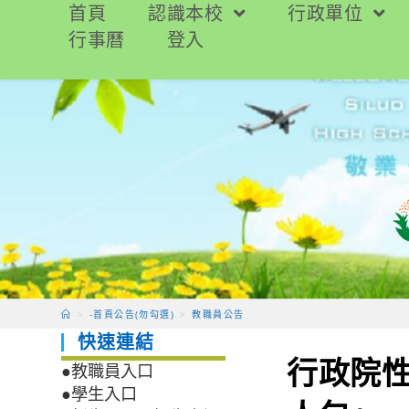
跳
首頁
認識本校
行政單位
轉
行事曆
登入
至
主
要
內
容
>
-首頁公告(勿勾選)
>
教職員公告
快速連結
行政院
●教職員入口
●學生入口