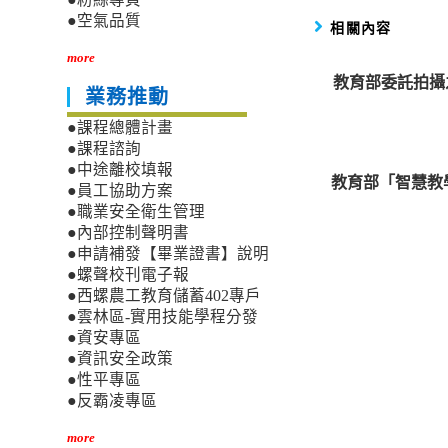
●空氣品質
相關內容
more
教育部委託拍攝
業務推動
●課程總體計畫
●課程諮詢
●中途離校填報
教育部「智慧教
●員工協助方案
●職業安全衛生管理
●內部控制聲明書
●申請補發【畢業證書】說明
●螺聲校刊電子報
●西螺農工教育儲蓄402專戶
●雲林區-實用技能學程分發
●資安專區
●資訊安全政策
●性平專區
●反霸凌專區
more