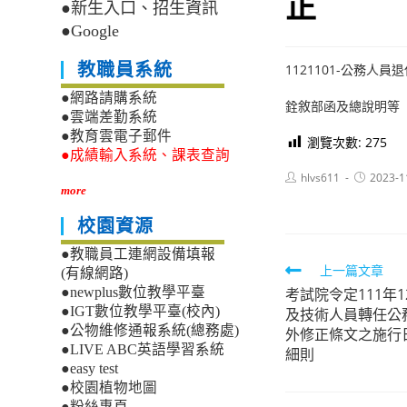
正
●新生入口、招生資訊
●Google
教職員系統
1121101-公務
●網路請購系統
銓敘部函及總說明等
●雲端差勤系統
●教育雲電子郵件
瀏覽次數:
275
●成績輸入系統、課表查詢
Post
Post
hlvs611
2023-1
author:
published:
more
校園資源
●教職員工連網設備填報
Read
上一篇文章
(有線網路)
考試院令定111年
●newplus數位教學平臺
more
●IGT數位教學平臺(校內)
及技術人員轉任公
articles
●公物維修通報系統(總務處)
外修正條文之施行
●LIVE ABC英語學習系統
細則
●easy test
●校園植物地圖
●粉絲專頁