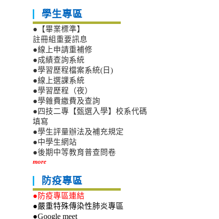
學生專區
●【畢業標準】
註冊組重要訊息
●線上申請重補修
●成績查詢系統
●學習歷程檔案系統(日)
●線上選課系統
●學習歷程（夜）
●學雜費繳費及查詢
●四技二專【甄選入學】校系代碼
填寫
●學生評量辦法及補充規定
●中學生網站
●後期中等教育普查問卷
more
防疫專區
●防疫專區連結
●嚴重特殊傳染性肺炎專區
●Google meet