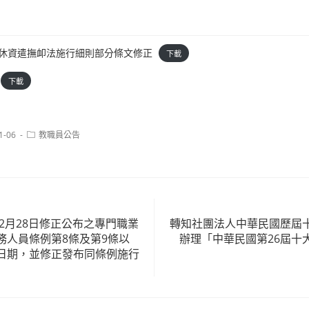
人員退休資遣撫卹法施行細則部分條文修正
下載
下載
Post
1-06
教職員公告
category:
12月28日修正公布之專門職業
轉知社團法人中華民國歷屆
務人員條例第8條及第9條以
辦理「中華民國第26屆十
日期，並修正發布同條例施行