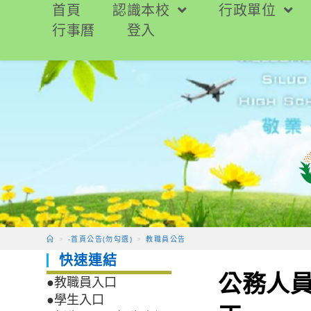
跳
首頁
認識本校
行政單位
轉
行事曆
登入
至
主
要
內
容
>
-首頁公告(勿勾選)
>
教職員公告
快速連結
公務人
●教職員入口
●學生入口