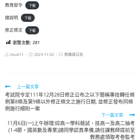
教育部令
下載
總說明
下載
修正條文
下載
瀏覽次數:
281
Post
Post
Post
hlvs611
2023-11-02
教職員公告
author:
published:
category:
Read
上一篇文章
考試院令定111年12月28日修正公布之以下簡稱專技轉任條
more
例第8條及第9條以外修正條文之施行日期, 並修正發布同條
articles
例施行細則一案
下一篇文章
11月6日(一)上午辦理:綜高一學科競試、技高一及高二抽考
(1-4節，國英數及專業)請同學認真準備,請任課教師提前至
教務處領取考卷監考