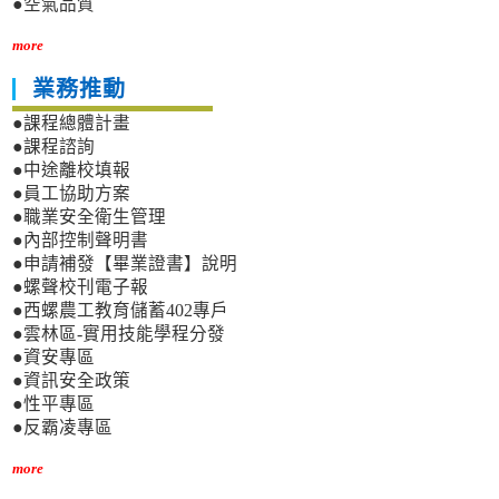
●空氣品質
more
業務推動
●課程總體計畫
●課程諮詢
●中途離校填報
●員工協助方案
●職業安全衛生管理
●內部控制聲明書
●申請補發【畢業證書】說明
●螺聲校刊電子報
●西螺農工教育儲蓄402專戶
●雲林區-實用技能學程分發
●資安專區
●資訊安全政策
●性平專區
●反霸凌專區
more