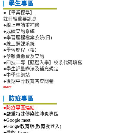
學生專區
●【畢業標準】
註冊組重要訊息
●線上申請重補修
●成績查詢系統
●學習歷程檔案系統(日)
●線上選課系統
●學習歷程（夜）
●學雜費繳費及查詢
●四技二專【甄選入學】校系代碼填寫
●學生評量辦法及補充規定
●中學生網站
●後期中等教育普查問卷
more
防疫專區
●防疫專區連結
●嚴重特殊傳染性肺炎專區
●Google meet
●Google教育版(教育雲登入)
●微軟 Teams