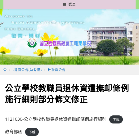
跳
選單
轉
至
主
要
內
容
>
-首頁公告(勿勾選)
>
教職員公告
公立學校教職員退休資遣撫卹條例
施行細則部分條文修正
1121030-公立學校教職員退休資遣撫卹條例施行細則
下載
教育部函
下載