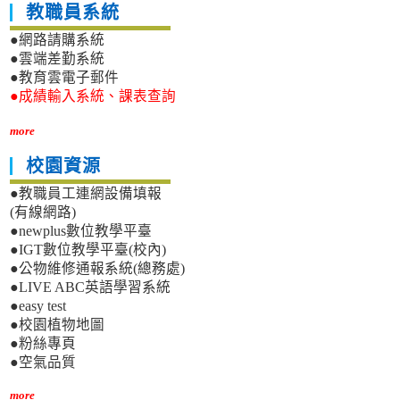
教職員系統
●網路請購系統
●雲端差勤系統
●教育雲電子郵件
●成績輸入系統、課表查詢
more
校園資源
●教職員工連網設備填報
(有線網路)
●newplus數位教學平臺
●IGT數位教學平臺(校內)
●公物維修通報系統(總務處)
●LIVE ABC英語學習系統
●easy test
●校園植物地圖
●粉絲專頁
●空氣品質
more