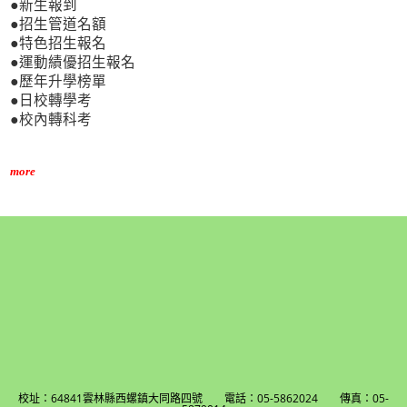
●新生報到
●招生管道名額
●特色招生報名
●運動績優招生報名
●歷年升學榜單
●日校轉學考
●校內轉科考
more
校址：64841雲林縣西螺鎮大同路四號 電話：05-5862024 傳真：05-