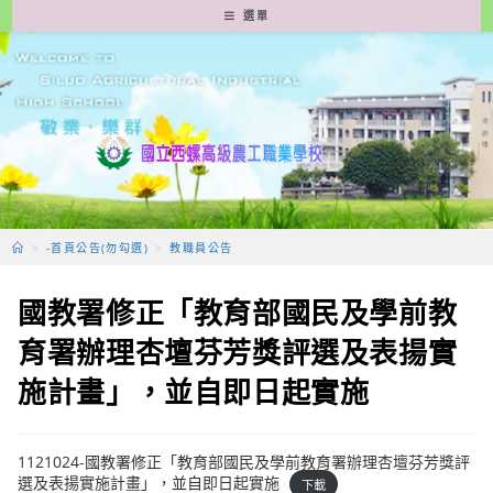
跳
選單
轉
至
主
要
內
容
>
-首頁公告(勿勾選)
>
教職員公告
國教署修正「教育部國民及學前教
育署辦理杏壇芬芳獎評選及表揚實
施計畫」，並自即日起實施
1121024-國教署修正「教育部國民及學前教育署辦理杏壇芬芳獎評
選及表揚實施計畫」，並自即日起實施
下載