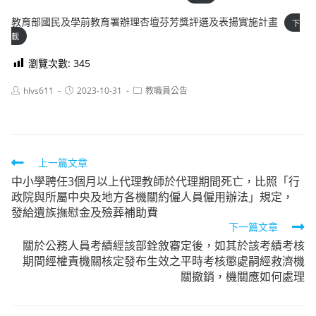
教育部國民及學前教育署辦理杏壇芬芳獎評選及表揚實施計畫
下
載
瀏覽次數:
345
Post
Post
Post
hlvs611
2023-10-31
教職員公告
author:
published:
category:
Read
上一篇文章
中小學聘任3個月以上代理教師於代理期間死亡，比照「行
more
政院與所屬中央及地方各機關約僱人員僱用辦法」規定，
articles
發給遺族撫慰金及殮葬補助費
下一篇文章
關於公務人員考績經該部銓敘審定後，如其於該考績考核
期間經權責機關核定發布生效之平時考核懲處嗣經救濟機
關撤銷，機關應如何處理