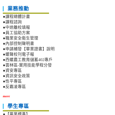
業務推動
●課程總體計畫
●課程諮詢
●中途離校填報
●員工協助方案
●職業安全衛生管理
●內部控制聲明書
●申請補發【畢業證書】說明
●螺聲校刊電子報
●西螺農工教育儲蓄402專戶
●雲林區-實用技能學程分發
●資安專區
●資訊安全政策
●性平專區
●反霸凌專區
more
學生專區
●【畢業標準】